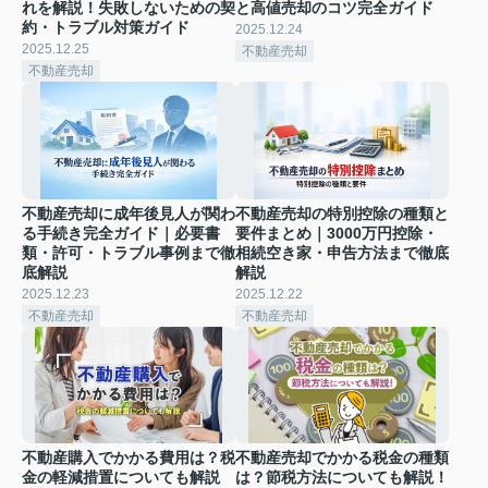
れを解説！失敗しないための契
と高値売却のコツ完全ガイド
約・トラブル対策ガイド
2025.12.24
2025.12.25
不動産売却
不動産売却
不動産売却に成年後見人が関わ
不動産売却の特別控除の種類と
る手続き完全ガイド｜必要書
要件まとめ｜3000万円控除・
類・許可・トラブル事例まで徹
相続空き家・申告方法まで徹底
底解説
解説
2025.12.23
2025.12.22
不動産売却
不動産売却
不動産購入でかかる費用は？税
不動産売却でかかる税金の種類
金の軽減措置についても解説
は？節税方法についても解説！