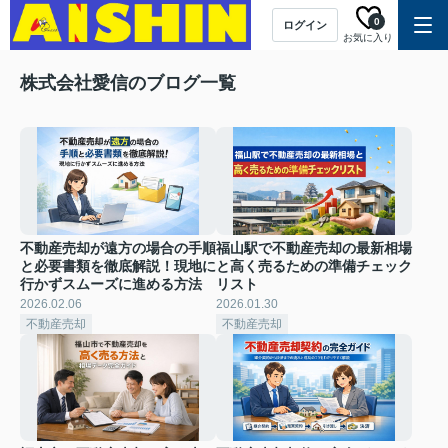
0
ログイン
お気に入り
株式会社愛信のブログ一覧
不動産売却が遠方の場合の手順
福山駅で不動産売却の最新相場
と必要書類を徹底解説！現地に
と高く売るための準備チェック
行かずスムーズに進める方法
リスト
2026.02.06
2026.01.30
不動産売却
不動産売却