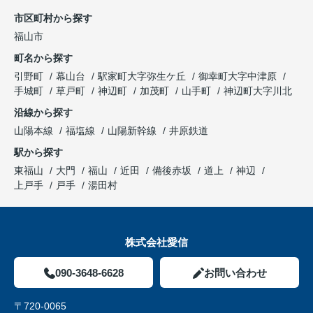
市区町村から探す
福山市
町名から探す
引野町
幕山台
駅家町大字弥生ケ丘
御幸町大字中津原
手城町
草戸町
神辺町
加茂町
山手町
神辺町大字川北
沿線から探す
山陽本線
福塩線
山陽新幹線
井原鉄道
駅から探す
東福山
大門
福山
近田
備後赤坂
道上
神辺
上戸手
戸手
湯田村
株式会社愛信
090-3648-6628
お問い合わせ
〒720-0065