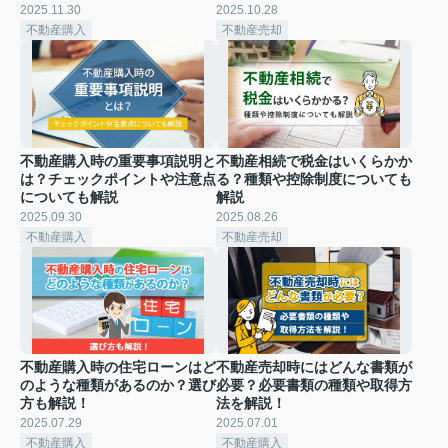
2025.11.30
2025.10.28
不動産購入
不動産売却
不動産購入時の重要事項説明と
不動産相続で税金はいくらかか
は？チェックポイントや注意点
る？種類や控除制度についても
についても解説
解説
2025.09.30
2025.08.26
不動産購入
不動産売却
不動産購入時の住宅ローンはど
不動産売却時にはどんな書類が
のような種類があるのか？選び
必要？必要書類の種類や取得方
方も解説！
法を解説！
2025.07.29
2025.07.01
不動産購入
不動産購入