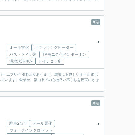
新築
オール電化
IHクッキングヒーター
バス・トイレ別
TVモニタ付インターホン
温水洗浄便座
トイレ２ヶ所
パー エブリイ 引野店があります。環境にも優しいオール電化
しています。愛信が、福山市での心地良い暮らしを現実にさせ
新築
駐車2台可
オール電化
ウォークインクロゼット