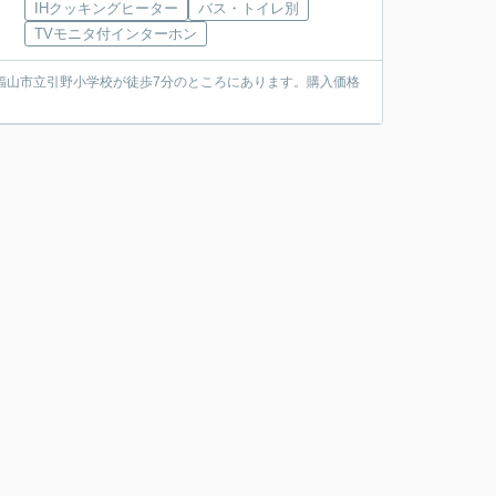
IHクッキングヒーター
バス・トイレ別
TVモニタ付インターホン
福山市立引野小学校が徒歩7分のところにあります。購入価格