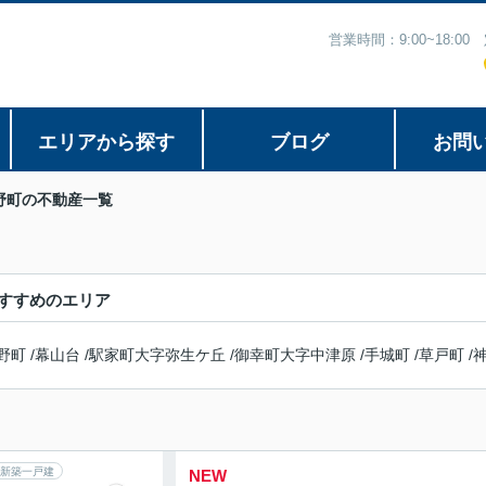
営業時間：9:00~18:
エリアから探す
ブログ
お問
野町の不動産一覧
すすめのエリア
野町
/
幕山台
/
駅家町大字弥生ケ丘
/
御幸町大字中津原
/
手城町
/
草戸町
/
新築一戸建
NEW