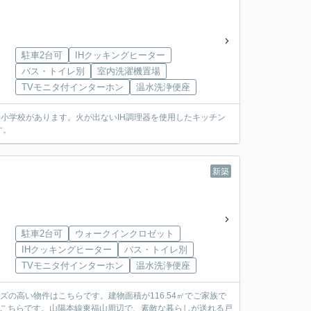
駐車2台可
IHクッキングヒーター
バス・トイレ別
室内洗濯機置場
TVモニタ付インターホン
温水洗浄便座
小学校があります。火が出ないIH調理器を使用したキッチン
す。
新築
駐車2台可
ウォークインクロゼット
IHクッキングヒーター
バス・トイレ別
TVモニタ付インターホン
温水洗浄便座
ーズの高い物件はこちらです。建物面積が116.54㎡でご家族で
はこちらです。山陽本線東福山周辺で、素敵な暮らしが送れる戸