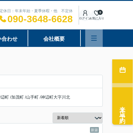
00 定休日：年末年始・夏季休暇・他 不定休
0
090-3648-6628
ログイン
お気に入り
い合わせ
会社概要
神辺町
/
加茂町
/
山手町
/
神辺町大字川北
来店予約
新築