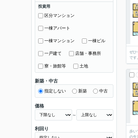
投資用
区分マンション
一棟アパート
一棟マンション
一棟ビル
ぜひ
一戸建て
店舗・事務所
です
寮・旅館等
土地
新築・中古
指定しない
新築
中古
価格
～
利回り
歩い
の生