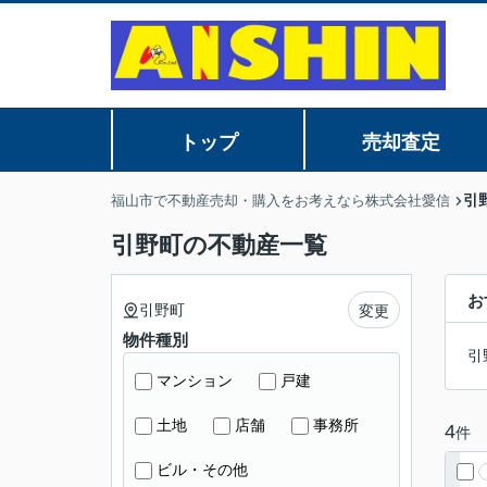
トップ
売却査定
引
福山市で不動産売却・購入をお考えなら株式会社愛信
引野町の不動産一覧
お
引野町
変更
物件種別
引
マンション
戸建
土地
店舗
事務所
4
件
ビル・その他