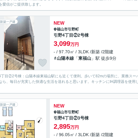
を愛信がご提供致します。
新築一戸建
NEW
福山市
引野町
引野4丁目②2号棟
3,099
万円
- / 97.70㎡ / 3LDK /新築 /2階建
山陽本線
「
東福山
」駅 徒歩9分
4丁目②2号棟：山陽本線東福山駅にも近くて便利。歩いて82mの場所に、業務スー
なら、毎日が充実した快適な生活を送れると思います。キッチンにIH調理器を使用
。
新築一戸建
NEW
福山市
引野町
引野4丁目②3号棟
2,895
万円
- / 96.05㎡ / 3LDK /新築 /2階建