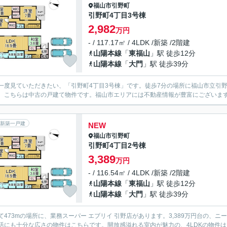
福山市
引野町
引野町4丁目3号棟
2,982
万円
- / 117.17㎡ / 4LDK /新築 /2階建
山陽本線
「
東福山
」駅 徒歩12分
山陽本線
「
大門
」駅 徒歩39分
一度見ていただきたい、「引野町4丁目3号棟」です。徒歩7分の場所に福山市立引野
。こちらは中古の戸建て物件です。福山市エリアには不動産情報が豊富にございま
新築一戸建
NEW
福山市
引野町
引野町4丁目2号棟
3,389
万円
- / 116.54㎡ / 4LDK /新築 /2階建
山陽本線
「
東福山
」駅 徒歩12分
山陽本線
「
大門
」駅 徒歩39分
て473mの場所に、業務スーパー エブリイ 引野店があります。3,389万円台の、ニ
活にも十分な広さの物件はこちらです。開放感溢れる室内が魅力の、4LDKの物件