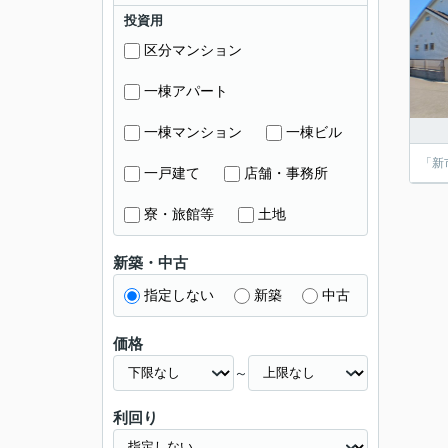
投資用
区分マンション
一棟アパート
一棟マンション
一棟ビル
「新
一戸建て
店舗・事務所
寮・旅館等
土地
新築・中古
指定しない
新築
中古
価格
～
利回り