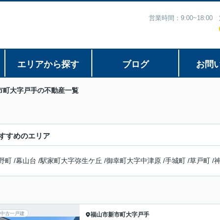
営業時間：9:00~18:
エリアから探す
ブログ
お問
市町大字戸手の不動産一覧
すすめのエリア
野町
/
幕山台
/
駅家町大字弥生ケ丘
/
御幸町大字中津原
/
手城町
/
草戸町
/
中古一戸建
福山市
新市町大字戸手