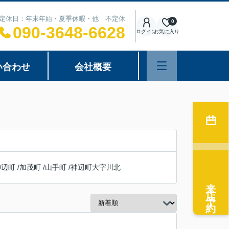
00 定休日：年末年始・夏季休暇・他 不定休
0
090-3648-6628
ログイン
お気に入り
い合わせ
会社概要
神辺町
/
加茂町
/
山手町
/
神辺町大字川北
来店予約