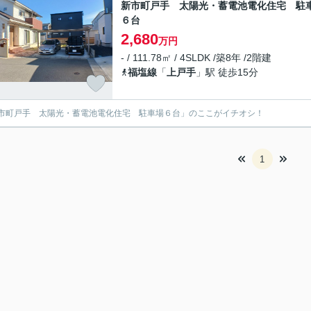
新市町戸手 太陽光・蓄電池電化住宅 駐
６台
2,680
万円
- / 111.78㎡ / 4SLDK /築8年 /2階建
福塩線
「
上戸手
」駅 徒歩15分
市町戸手 太陽光・蓄電池電化住宅 駐車場６台」のここがイチオシ！
1