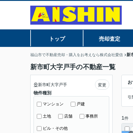
トップ
売却査定
新
福山市で不動産売却・購入をお考えなら株式会社愛信
新市町大字戸手の不動産一覧
お
新市町大字戸手
変更
物件種別
引
マンション
戸建
土地
店舗
事務所
1
件
ビル・その他