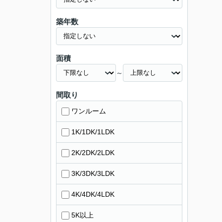
築年数
面積
～
間取り
ワンルーム
1K/1DK/1LDK
2K/2DK/2LDK
3K/3DK/3LDK
4K/4DK/4LDK
5K以上