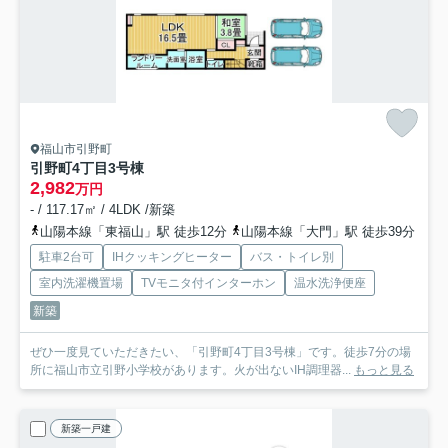
福山市引野町
引野町4丁目3号棟
2,982
万円
- / 117.17㎡ / 4LDK /新築
山陽本線「東福山」駅 徒歩12分
山陽本線「大門」駅 徒歩39分
駐車2台可
IHクッキングヒーター
バス・トイレ別
室内洗濯機置場
TVモニタ付インターホン
温水洗浄便座
新築
ぜひ一度見ていただきたい、「引野町4丁目3号棟」です。徒歩7分の場
所に福山市立引野小学校があります。火が出ないIH調理器...
もっと見る
新築一戸建