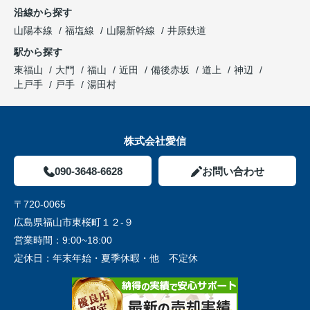
沿線から探す
山陽本線
福塩線
山陽新幹線
井原鉄道
駅から探す
東福山
大門
福山
近田
備後赤坂
道上
神辺
上戸手
戸手
湯田村
株式会社愛信
090-3648-6628
お問い合わせ
〒720-0065
広島県福山市東桜町１２-９
営業時間：
9:00~18:00
定休日：
年末年始・夏季休暇・他 不定休