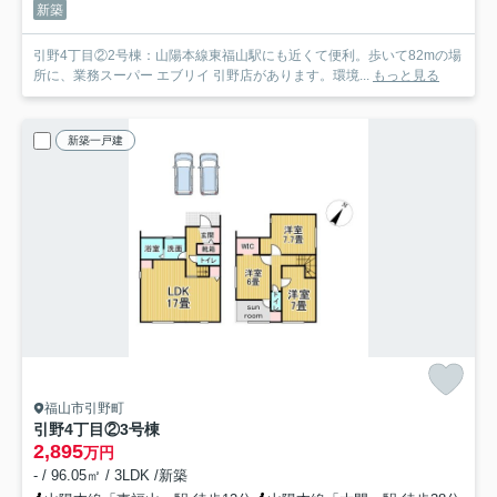
新築
引野4丁目②2号棟：山陽本線東福山駅にも近くて便利。歩いて82mの場
所に、業務スーパー エブリイ 引野店があります。環境...
もっと見る
新築一戸建
福山市引野町
引野4丁目②3号棟
2,895
万円
- / 96.05㎡ / 3LDK /新築