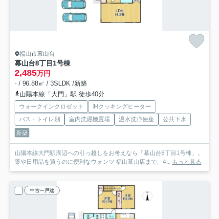
福山市幕山台
幕山台8丁目1号棟
2,485
万円
- / 96.88㎡ / 3SLDK /新築
山陽本線「大門」駅 徒歩40分
ウォークインクロゼット
IHクッキングヒーター
バス・トイレ別
室内洗濯機置場
温水洗浄便座
公共下水
新築
山陽本線大門駅周辺への引っ越しをお考えなら「幕山台8丁目1号棟」。
薬や日用品を買うのに便利なウォンツ 福山幕山店まで、4...
もっと見る
中古一戸建