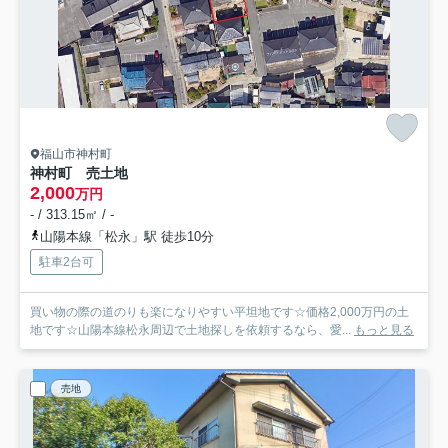
福山市神村町
神村町 売土地
2,000
万円
- / 313.15㎡ / -
山陽本線「松永」駅 徒歩10分
駐車2台可
買い物の際の道のりも楽になりやすい平坦地です☆価格2,000万円の土
地です☆山陽本線松永周辺で土地探しを依頼するなら、愛...
もっと見る
売地