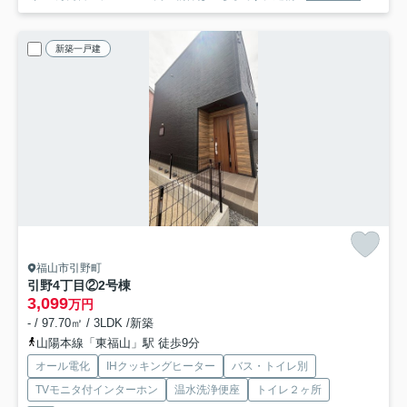
新築一戸建
福山市引野町
引野4丁目②2号棟
3,099
万円
- / 97.70㎡ / 3LDK /新築
山陽本線「東福山」駅 徒歩9分
オール電化
IHクッキングヒーター
バス・トイレ別
TVモニタ付インターホン
温水洗浄便座
トイレ２ヶ所