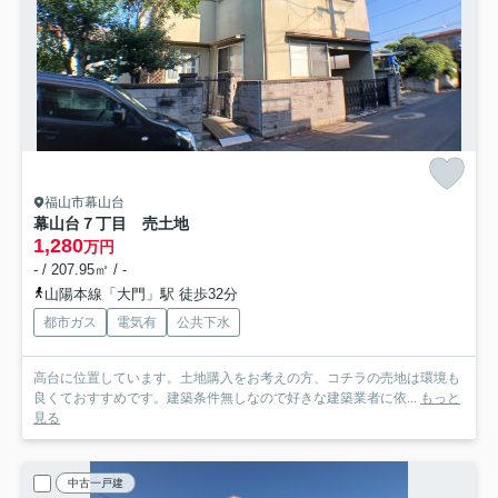
福山市幕山台
幕山台７丁目 売土地
1,280
万円
- / 207.95㎡ / -
山陽本線「大門」駅 徒歩32分
都市ガス
電気有
公共下水
高台に位置しています。土地購入をお考えの方、コチラの売地は環境も
良くておすすめです。建築条件無しなので好きな建築業者に依...
もっと
見る
中古一戸建