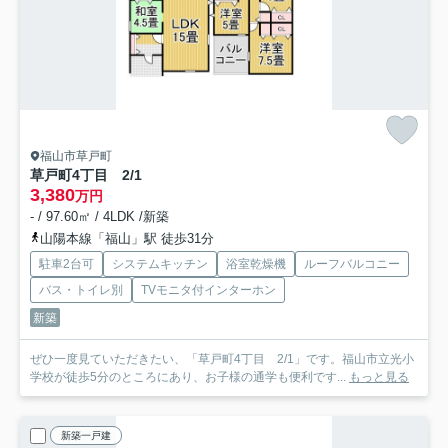
福山市草戸町
草戸町4丁目 2/1
3,380
万円
- / 97.60㎡ / 4LDK /新築
山陽本線「福山」駅 徒歩31分
駐車2台可
システムキッチン
浴室乾燥機
ルーフバルコニー
バス・トイレ別
TVモニタ付インターホン
新築
ぜひ一度見ていただきたい、「草戸町4丁目 2/1」です。福山市立光小
学校が徒歩5分のところにあり、お子様の通学も便利です...
もっと見る
新築一戸建