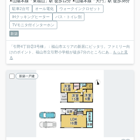
山陽本線「東福山」駅 徒歩12分
山陽本線「大門」駅 徒歩38分
駐車2台可
オール電化
ウォークインクロゼット
IHクッキングヒーター
バス・トイレ別
TVモニタ付インターホン
新築
「引野4丁目②3号棟」：福山市エリアの新居にピッタリ。ファミリー向
けのポイント、福山市立引野小学校が徒歩7分のところにあ...
もっと見
る
新築一戸建