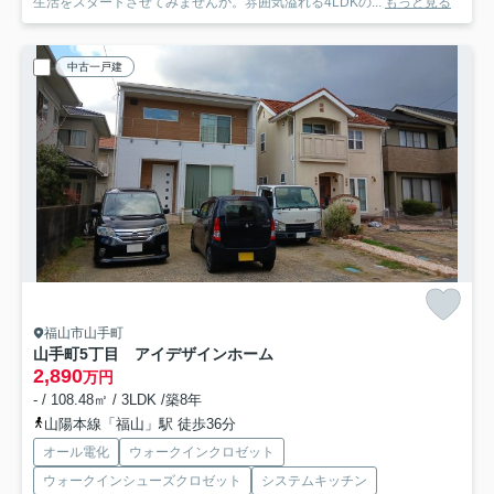
生活をスタートさせてみませんか。雰囲気溢れる4LDKの...
もっと見る
中古一戸建
福山市山手町
山手町5丁目 アイデザインホーム
2,890
万円
- / 108.48㎡ / 3LDK /築8年
山陽本線「福山」駅 徒歩36分
オール電化
ウォークインクロゼット
ウォークインシューズクロゼット
システムキッチン