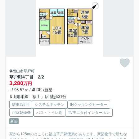
福山市草戸町
草戸町4丁目 2/2
3,280
万円
- / 95.57㎡ / 4LDK /新築
山陽本線「福山」駅 徒歩31分
駐車2台可
システムキッチン
IHクッキングヒーター
浴室乾燥機
バス・トイレ別
TVモニタ付インターホン
新築
家から125mのところに福山草戸郵便局があります。新築物件で新たな