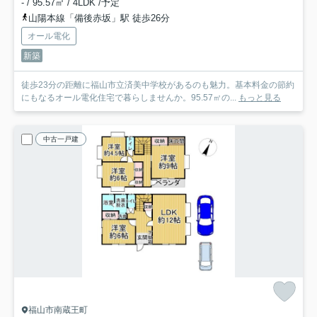
- / 95.57㎡ / 4LDK /予定
山陽本線「備後赤坂」駅 徒歩26分
オール電化
新築
徒歩23分の距離に福山市立済美中学校があるのも魅力。基本料金の節約
にもなるオール電化住宅で暮らしませんか。95.57㎡の...
もっと見る
中古一戸建
福山市南蔵王町