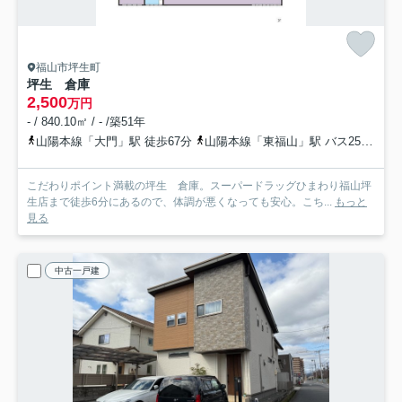
福山市坪生町
坪生 倉庫
2,500
万円
- / 840.10㎡ / - /築51年
山陽本線「大門」駅 徒歩67分
山陽本線「東福山」駅 バス25分 中国バス「東陽台上」 停歩18分
こだわりポイント満載の坪生 倉庫。スーパードラッグひまわり福山坪
生店まで徒歩6分にあるので、体調が悪くなっても安心。こち...
もっと
見る
中古一戸建