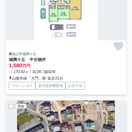
福山市城興ケ丘
城興ケ丘 中古物件
1,580
万円
- / 170.92㎡ / 4LDK /築42年
山陽本線「大門」駅 徒歩21分
プロパンガス
室内洗濯機置場
公共下水
売地