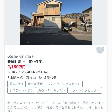
福山市春日町浦上
春日町浦上 電化住宅
2,180
万円
- / 105.99㎡ / 4LDK /築12年
山陽本線「東福山」駅 徒歩46分
駐車2台可
オール電化
ウォークインクロゼット
システムキッチン
カウンターキッチン
IHクッキングヒーター
新生活をスタートさせたいならこちらの「春日町浦上 電化住宅」はい
かがでしょうか。小学校が十分通学できる範囲にあります。福...
もっと