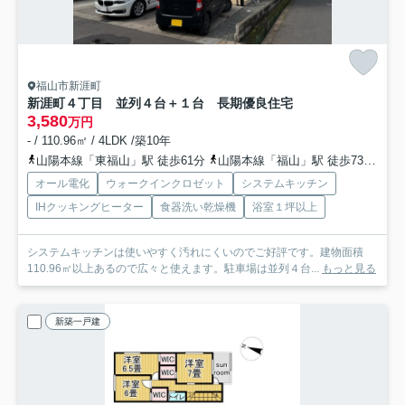
福山市新涯町
新涯町４丁目 並列４台＋１台 長期優良住宅
3,580
万円
- / 110.96㎡ / 4LDK /築10年
山陽本線「東福山」駅 徒歩61分
山陽本線「福山」駅 徒歩73分
中
オール電化
ウォークインクロゼット
システムキッチン
IHクッキングヒーター
食器洗い乾燥機
浴室１坪以上
システムキッチンは使いやすく汚れにくいのでご好評です。建物面積
110.96㎡以上あるので広々と使えます。駐車場は並列４台...
もっと見る
新築一戸建