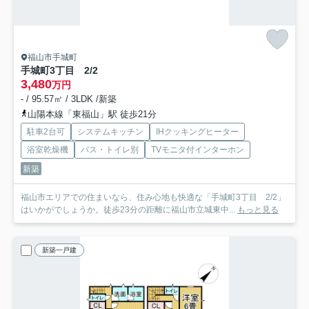
福山市手城町
手城町3丁目 2/2
3,480
万円
- / 95.57㎡ / 3LDK /新築
山陽本線「東福山」駅 徒歩21分
駐車2台可
システムキッチン
IHクッキングヒーター
浴室乾燥機
バス・トイレ別
TVモニタ付インターホン
新築
福山市エリアでの住まいなら、住み心地も快適な「手城町3丁目 2/2」
はいかがでしょうか。徒歩23分の距離に福山市立城東中...
もっと見る
新築一戸建