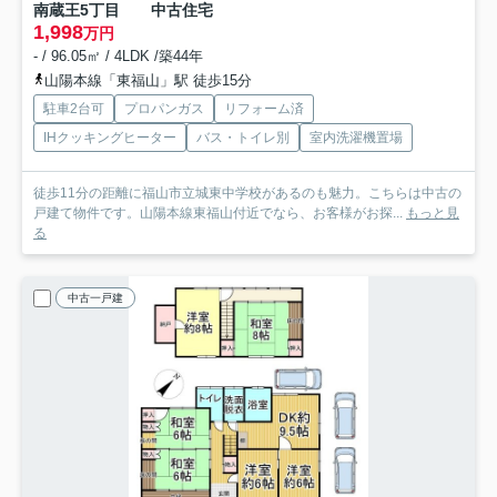
南蔵王5丁目 中古住宅
1,998
万円
- / 96.05㎡ / 4LDK /築44年
山陽本線「東福山」駅 徒歩15分
駐車2台可
プロパンガス
リフォーム済
IHクッキングヒーター
バス・トイレ別
室内洗濯機置場
徒歩11分の距離に福山市立城東中学校があるのも魅力。こちらは中古の
戸建て物件です。山陽本線東福山付近でなら、お客様がお探...
もっと見
る
中古一戸建