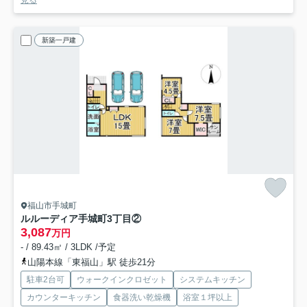
見る
新築一戸建
福山市手城町
ルルーディア手城町3丁目②
3,087
万円
- / 89.43㎡ / 3LDK /予定
山陽本線「東福山」駅 徒歩21分
駐車2台可
ウォークインクロゼット
システムキッチン
カウンターキッチン
食器洗い乾燥機
浴室１坪以上