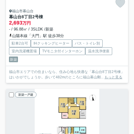
福山市幕山台
幕山台8丁目2号棟
2,693
万円
- / 96.88㎡ / 3SLDK /新築
山陽本線「大門」駅 徒歩38分
駐車2台可
IHクッキングヒーター
バス・トイレ別
室内洗濯機置場
TVモニタ付インターホン
温水洗浄便座
新築
福山市エリアでの住まいなら、住み心地も快適な「幕山台8丁目2号棟」
はいかがでしょうか。歩いて482mのところに福山幕山郵...
もっと見る
新築一戸建