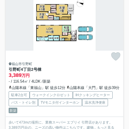
福山市引野町
引野町4丁目2号棟
3,389
万円
- / 116.54㎡ / 4LDK /新築
山陽本線「東福山」駅 徒歩12分
山陽本線「大門」駅 徒歩39分
駐車2台可
ウォークインクロゼット
IHクッキングヒーター
バス・トイレ別
TVモニタ付インターホン
温水洗浄便座
新築
歩いて473mの場所に、業務スーパー エブリイ 引野店があります。
3,389万円台の、ニーズの高い物件はこちらです。建物...
もっと見る