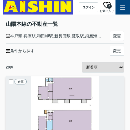
0
ログイン
お気に入り
山陽本線の不動産一覧
神戸駅,兵庫駅,和田岬駅,新長田駅,鷹取駅,須磨海浜公園駅,須磨駅,塩屋駅,垂水駅,舞子駅,朝霧駅,明石駅,西明石駅,大久保駅,魚住駅,土山駅,東加古川駅,加古川駅,宝殿駅,曽根駅,ひめじ別所駅,御着駅,東姫路駅,姫路駅,手柄山平和公園駅,英賀保駅,はりま勝原駅,網干駅,竜野駅,相生駅,有年駅,上郡駅,三石駅,吉永駅,和気駅,熊山駅,万富駅,瀬戸駅,上道駅,東岡山駅,高島駅,西川原駅,岡山駅,北長瀬駅,庭瀬駅,中庄駅,倉敷駅,西阿知駅,新倉敷駅,金光駅,鴨方駅,里庄駅,笠岡駅,大門駅,東福山駅,福山駅,備後赤坂駅,松永駅,東尾道駅,尾道駅,糸崎駅,三原駅,本郷駅,河内駅,入野駅,白市駅,西高屋駅,西条駅,寺家駅,八本松駅,瀬野駅,中野東駅,安芸中野駅,海田市駅,向洋駅,天神川駅,広島駅,新白島駅,横川駅,西広島駅,新井口駅,五日市駅,廿日市駅,宮内串戸駅,阿品駅,宮島口駅,前空駅,大野浦駅,玖波駅,大竹駅,和木駅,岩国駅,南岩国駅,藤生駅,通津駅,由宇駅,神代駅,大畠駅,柳井港駅,柳井駅,田布施駅,岩田駅,島田駅,光駅,下松駅,櫛ケ浜駅,徳山駅,新南陽駅,福川駅,戸田駅,富海駅,防府駅,大道駅,四辻駅,新山口駅,嘉川駅,本由良駅,厚東駅,宇部駅,小野田駅,厚狭駅,埴生駅,小月駅,長府駅,新下関駅,幡生駅,下関駅,門司駅
変更
条件から探す
変更
20
件
倉庫