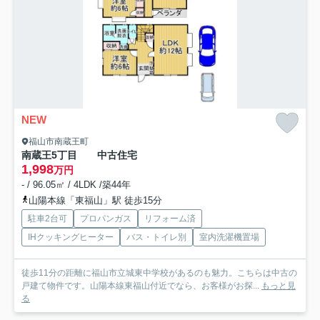
NEW
福山市南蔵王町
南蔵王5丁目 中古住宅
1,998
万円
- / 96.05㎡ / 4LDK /築44年
山陽本線「東福山」駅 徒歩15分
駐車2台可
プロパンガス
リフォーム済
IHクッキングヒーター
バス・トイレ別
室内洗濯機置場
徒歩11分の距離に福山市立城東中学校があるのも魅力。こちらは中古の
戸建て物件です。山陽本線東福山付近でなら、お客様がお探...
もっと見
る