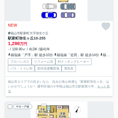
NEW
福山市駅家町大字弥生ケ丘
駅家町弥生ヶ丘10-255
1,298
万円
- / 109.90㎡ / 4LDK /築41年
福塩線「戸手」駅 徒歩10分
福塩線「近田」駅 徒歩14分
福塩線「上戸手」駅 徒歩30分
プロパンガス
リフォーム済
IHクッキングヒーター
バス・トイレ別
室内洗濯機置場
電気有
福山市エリアでの住まいなら、住み心地も快適な「駅家町弥生ヶ丘」は
いかがでしょうか！ 通学区域の小学校は福山市立駅家西小学...
もっと見
る
中古一戸建