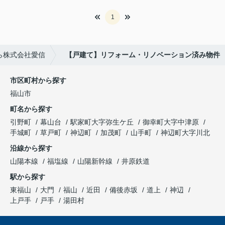
1
ら株式会社愛信
【戸建て】リフォーム・リノベーション済み物件
市区町村から探す
福山市
町名から探す
引野町
幕山台
駅家町大字弥生ケ丘
御幸町大字中津原
手城町
草戸町
神辺町
加茂町
山手町
神辺町大字川北
沿線から探す
山陽本線
福塩線
山陽新幹線
井原鉄道
駅から探す
東福山
大門
福山
近田
備後赤坂
道上
神辺
上戸手
戸手
湯田村