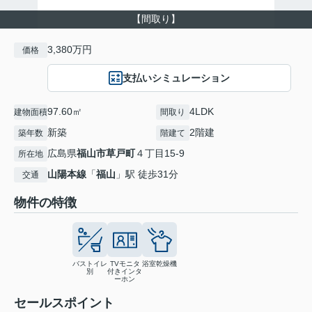
【間取り】
3,380万円
価格
支払いシミュレーション
97.60㎡
4LDK
建物面積
間取り
新築
2階建
築年数
階建て
広島県
福山市
草戸町
４丁目15-9
所在地
山陽本線
「
福山
」駅 徒歩31分
交通
物件の特徴
バストイレ
TVモニタ
浴室乾燥機
別
付きインタ
ーホン
セールスポイント