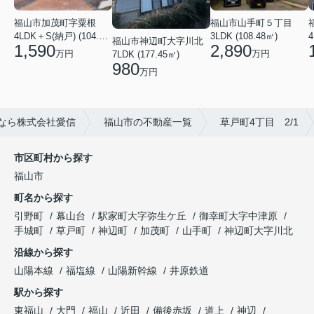
福山市加茂町字粟根
福山市山手町５丁目
4LDK＋S(納戸) (104.74㎡)
3LDK (108.48㎡)
4
福山市神辺町大字川北
1,590
2,890
万円
万円
7LDK (177.45㎡)
980
万円
なら株式会社愛信
福山市の不動産一覧
草戸町4丁目 2/1
市区町村から探す
福山市
町名から探す
引野町
幕山台
駅家町大字弥生ケ丘
御幸町大字中津原
手城町
草戸町
神辺町
加茂町
山手町
神辺町大字川北
沿線から探す
山陽本線
福塩線
山陽新幹線
井原鉄道
駅から探す
東福山
大門
福山
近田
備後赤坂
道上
神辺