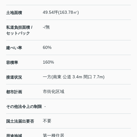
49.54坪(163.78㎡)
土地面積
-/無
私道負担面積 /
セットバック
60%
建ぺい率
160%
容積率
一方(南東 公道 3.4m 間口 7.7m)
接道状況
市街化区域
都市計画
-
その他法令上の制限
不要
国土法届出要否
第一種住居
用途地域