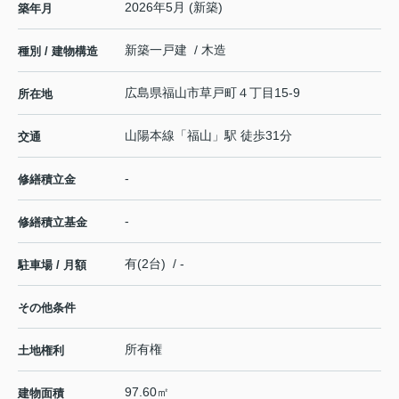
2026年5月 (新築)
築年月
新築一戸建 / 木造
種別 / 建物構造
広島県
福山市
草戸町
４丁目15-9
所在地
山陽本線
「
福山
」駅 徒歩31分
交通
-
修繕積立金
-
修繕積立基金
有(2台) / -
駐車場 / 月額
その他条件
所有権
土地権利
97.60㎡
建物面積