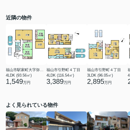
近隣の物件
福山市駅家町大字弥生ケ丘
福山市引野町４丁目
福山市引野町４丁目
4LDK (93.56㎡)
4LDK (116.54㎡)
3LDK (96.05㎡)
4
1,549
3,389
2,895
万円
万円
万円
よく見られている物件