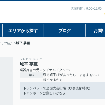
営業時間：9:00~18:
エリアから探す
ブログ
お問
城平 夢亜
タッフ紹介
シロヒラ ユメア
城平 夢亜
楽器好きの元マクドナルドクルー♪
寝る選手権があったら、まぁまぁいい
趣味
線イケるかも
トランペットで全国大会出場（吹奏楽部時代）
トロンボーンは難しいかなぁ