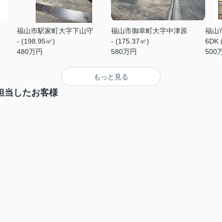
福山市駅家町大字下山守
福山市御幸町大字中津原
福山
- (198.95㎡)
- (175.37㎡)
6DK 
480
万円
580
万円
500
もっと見る
担当したお客様