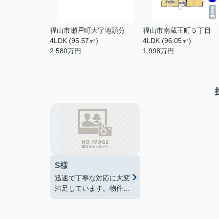
福山市瀬戸町大字地頭分
福山市南蔵王町５丁目
4LDK (95.57㎡)
4LDK (96.05㎡)
2,580
万円
1,998
万円
S様
迅速で丁寧な対応に大変
満足しています。物件の
説明も分かりやすく、こ
ちらの要望にも柔軟に応