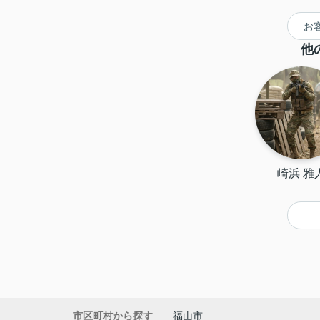
えていただき安心して契
約できました。今後もぜ
お
ひ利用したいと思える不
動産会社です。
他
崎浜 雅
市区町村から探す
福山市