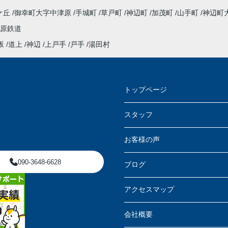
ケ丘
御幸町大字中津原
手城町
草戸町
神辺町
加茂町
山手町
神辺町
原鉄道
坂
道上
神辺
上戸手
戸手
湯田村
トップページ
スタッフ
お客様の声
090-3648-6628
ブログ
アクセスマップ
会社概要