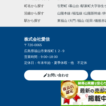
町名から探す
引野町
幕山台
駅家町大字弥生
沿線から探す
山陽本線
福塩線
山陽新幹線
井
駅から探す
東福山
大門
福山
近田
備後赤
株式会社愛信
〒720-0065
広島県福山市東桜町１２-９
営業時間：
9:00~18:00
定休日：
年末年始・夏季休暇・他 不定休
お問い合わせ