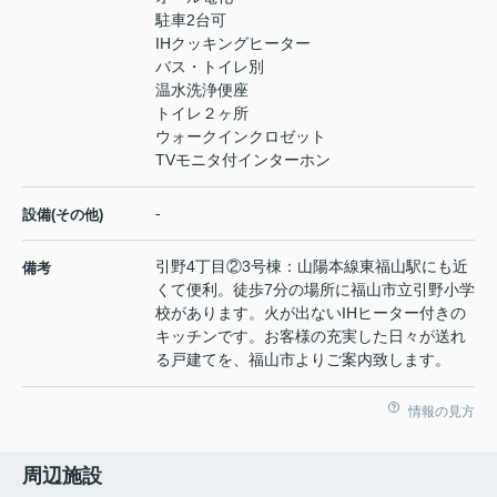
駐車2台可
IHクッキングヒーター
バス・トイレ別
温水洗浄便座
トイレ２ヶ所
ウォークインクロゼット
TVモニタ付インターホン
-
設備(その他)
引野4丁目②3号棟：山陽本線東福山駅にも近
備考
くて便利。徒歩7分の場所に福山市立引野小学
校があります。火が出ないIHヒーター付きの
キッチンです。お客様の充実した日々が送れ
る戸建てを、福山市よりご案内致します。
情報の見方
周辺施設