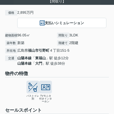
【間取り】
2,895万円
価格
支払いシミュレーション
96.05㎡
3LDK
建物面積
間取り
新築
2階建
築年数
階建て
広島県
福山市
引野町
４丁目151-5
所在地
山陽本線
「
東福山
」駅 徒歩12分
交通
山陽本線
「
大門
」駅 徒歩38分
物件の特徴
バストイレ
TVモニタ
別
付きインタ
ーホン
セールスポイント