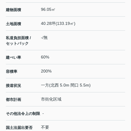
96.05㎡
建物面積
40.28坪(133.19㎡)
土地面積
-/無
私道負担面積 /
セットバック
60%
建ぺい率
200%
容積率
一方(北西 5.0m 間口 5.5m)
接道状況
市街化区域
都市計画
-
その他法令上の制限
不要
国土法届出要否