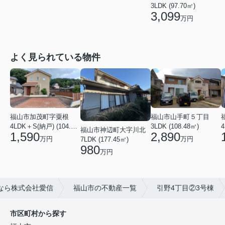
3LDK (97.70㎡)
3,099
万円
よく見られている物件
福山市加茂町字粟根
福山市山手町５丁目
4LDK＋S(納戸) (104.74㎡)
3LDK (108.48㎡)
4
福山市神辺町大字川北
1,590
2,890
万円
万円
7LDK (177.45㎡)
980
万円
なら株式会社愛信
福山市の不動産一覧
引野4丁目②3号棟
市区町村から探す