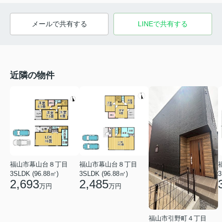
メールで共有する
LINEで共有する
近隣の物件
福山市幕山台８丁目
福山市幕山台８丁目
3SLDK (96.88㎡)
3SLDK (96.88㎡)
3
2,693
2,485
万円
万円
福山市引野町４丁目