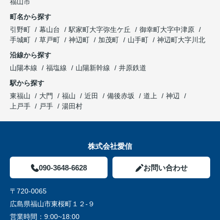
福山市
町名から探す
引野町
幕山台
駅家町大字弥生ケ丘
御幸町大字中津原
手城町
草戸町
神辺町
加茂町
山手町
神辺町大字川北
沿線から探す
山陽本線
福塩線
山陽新幹線
井原鉄道
駅から探す
東福山
大門
福山
近田
備後赤坂
道上
神辺
上戸手
戸手
湯田村
株式会社愛信
090-3648-6628
お問い合わせ
〒720-0065
広島県福山市東桜町１２-９
営業時間：
9:00~18:00