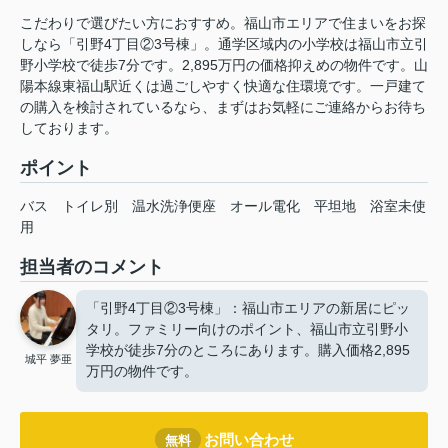
こだわりで選びたい方におすすめ。福山市エリアで住まいをお探
しなら「引野4丁目②3号棟」。通学区域内の小学校は福山市立引
野小学校で徒歩7分です。2,895万円の価格抑えめの物件です。山
陽本線東福山駅近くは過ごしやすく快適な住環境です。一戸建て
の購入を検討されているなら、まずはお気軽にご連絡からお待ち
しております。
ポイント
バス
トイレ別
温水洗浄便座
オール電化
平坦地
浴室未使
用
担当者のコメント
「引野4丁目②3号棟」：福山市エリアの新居にピッ
タリ。ファミリー向けのポイント、福山市立引野小
学校が徒歩7分のところにあります。購入価格2,895
城平 夢亜
万円の物件です。
お問い合わせ
無料