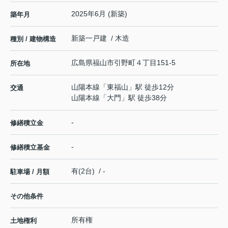
2025年6月 (新築)
築年月
新築一戸建 / 木造
種別 / 建物構造
広島県
福山市
引野町
４丁目151-5
所在地
山陽本線
「
東福山
」駅 徒歩12分
交通
山陽本線
「
大門
」駅 徒歩38分
-
修繕積立金
-
修繕積立基金
有(2台) / -
駐車場 / 月額
その他条件
所有権
土地権利