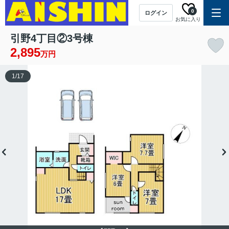
0
ログイン
お気に入り
引野4丁目②3号棟
2,895
万円
1
/
17