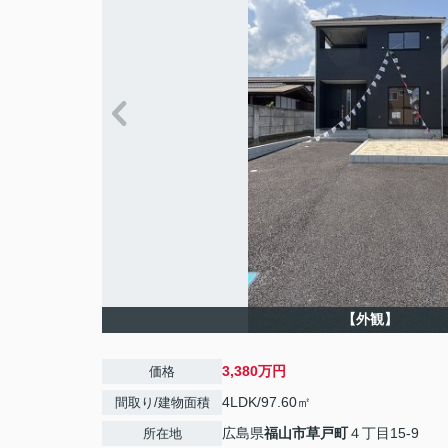
【外観】
3,380万円
価格
4LDK/97.60㎡
間取り/建物面積
広島県
福山市
草戸町
４丁目15-9
所在地