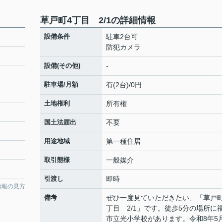
草戸町4丁目 2/1の詳細情報
設備条件
駐車2台可
防犯カメラ
設備(その他)
-
駐車場/月額
有(2台)/0円
土地権利
所有権
国土法届出
不要
用途地域
第一種住居
取引態様
一般媒介
引渡し
即時
情報の見方
備考
ぜひ一度見ていただきたい、「草戸町
丁目 2/1」です。徒歩5分の場所に
市立光小学校があります。令和8年5