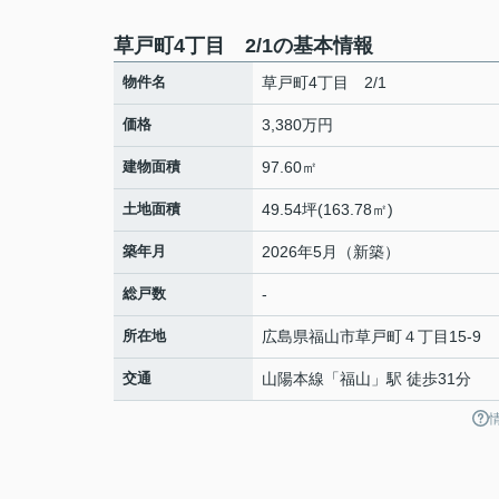
草戸町4丁目 2/1の基本情報
物件名
草戸町4丁目 2/1
価格
3,380万円
建物面積
97.60㎡
土地面積
49.54坪(163.78㎡)
築年月
2026年5月（新築）
総戸数
-
所在地
広島県
福山市
草戸町
４丁目15-9
交通
山陽本線
「
福山
」駅 徒歩31分