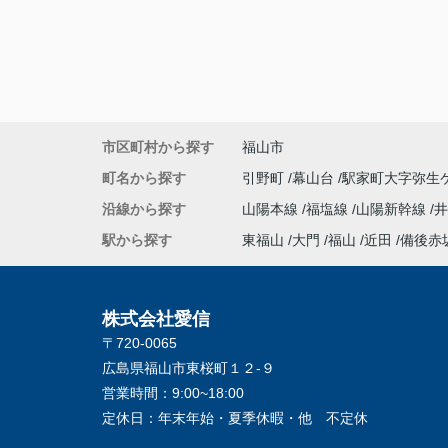
市区町村から探す
福山市
町名から探す
引野町
幕山台
駅家町大字弥生
沿線から探す
山陽本線
福塩線
山陽新幹線
井
駅から探す
東福山
大門
福山
近田
備後赤
株式会社愛信
〒720-0065
広島県福山市東桜町１２-９
営業時間：
9:00~18:00
定休日：
年末年始・夏季休暇・他 不定休