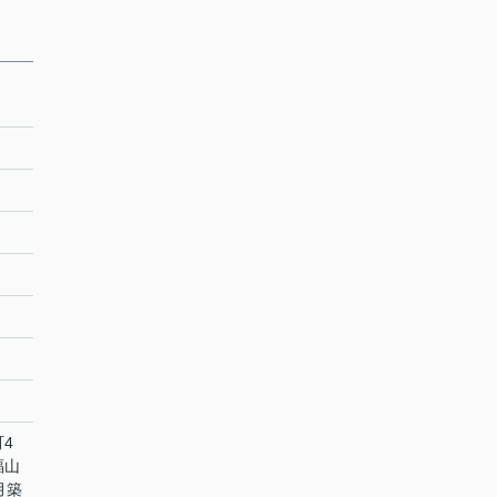
4
福山
月築