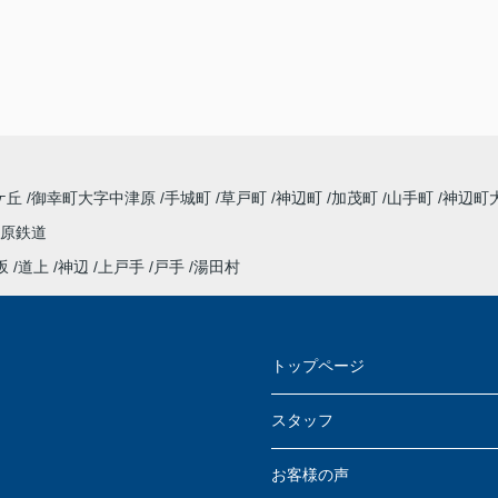
ケ丘
御幸町大字中津原
手城町
草戸町
神辺町
加茂町
山手町
神辺町
原鉄道
坂
道上
神辺
上戸手
戸手
湯田村
トップページ
スタッフ
お客様の声