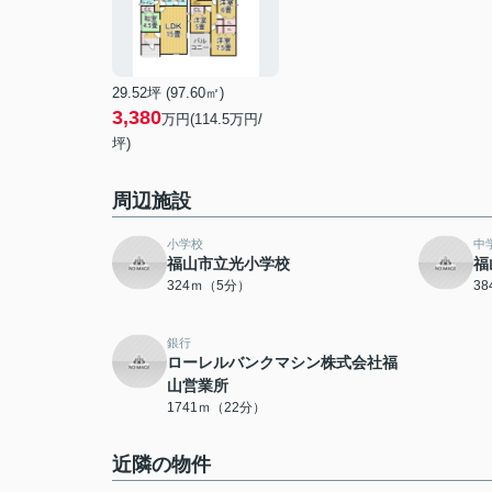
29.52坪 (97.60㎡)
3,380
万円(114.5万円/
坪)
周辺施設
小学校
中
福山市立光小学校
福
324ｍ（5分）
3
銀行
ローレルバンクマシン株式会社福
山営業所
1741ｍ（22分）
近隣の物件