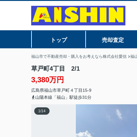
トップ
売却査定
福山市で不動産売却・購入をお考えなら株式会社愛信
福
草戸町4丁目 2/1
3,380万円
広島県
福山市
草戸町
４丁目15-9
山陽本線「福山」駅徒歩31分
1
/
14