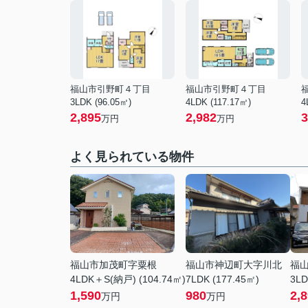
福山市引野町４丁目
福山市引野町４丁目
3LDK (96.05㎡)
4LDK (117.17㎡)
4
2,895
2,982
3
万円
万円
よく見られている物件
福山市加茂町字粟根
福山市神辺町大字川北
福
4LDK＋S(納戸) (104.74㎡)
7LDK (177.45㎡)
3LD
1,590
980
2,
万円
万円