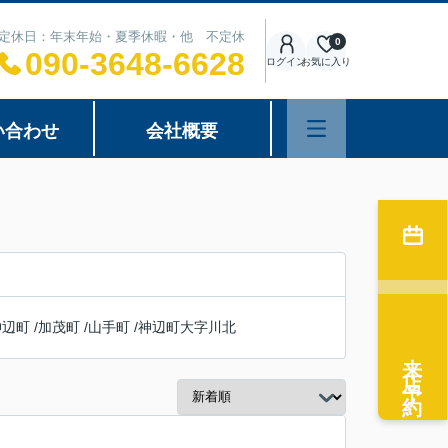
00 定休日：年末年始・夏季休暇・他 不定休
0
090-3648-6628
ログイン
お気に入り
い合わせ
会社概要
神辺町
/
加茂町
/
山手町
/
神辺町大字川北
来店予約