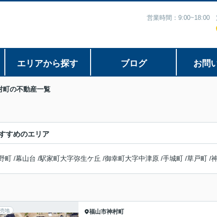
営業時間：9:00~18:
エリアから探す
ブログ
お問
村町の不動産一覧
すすめのエリア
野町
/
幕山台
/
駅家町大字弥生ケ丘
/
御幸町大字中津原
/
手城町
/
草戸町
/
売地
福山市
神村町