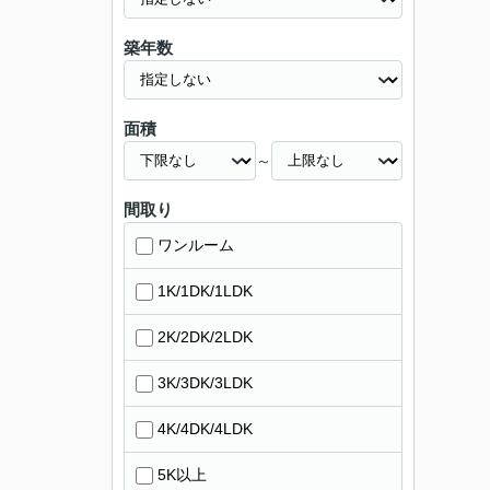
築年数
面積
～
間取り
ワンルーム
1K/1DK/1LDK
2K/2DK/2LDK
3K/3DK/3LDK
4K/4DK/4LDK
5K以上