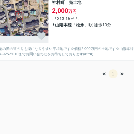
神村町 売土地
2,000
万円
- / 313.15㎡ / -
山陽本線
「
松永
」駅 徒歩10分
物の際の道のりも楽になりやすい平坦地です☆価格2,000万円の土地です☆山陽本
4-925-5010までお問い合わせをお待ちしております(#^^#)
1