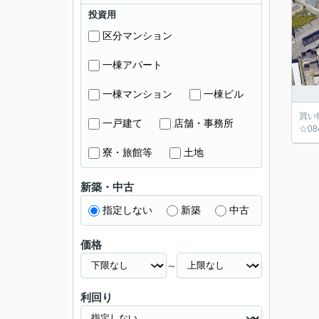
投資用
区分マンション
一棟アパート
一棟マンション
一棟ビル
買い
一戸建て
店舗・事務所
☆08
寮・旅館等
土地
新築・中古
指定しない
新築
中古
価格
～
利回り