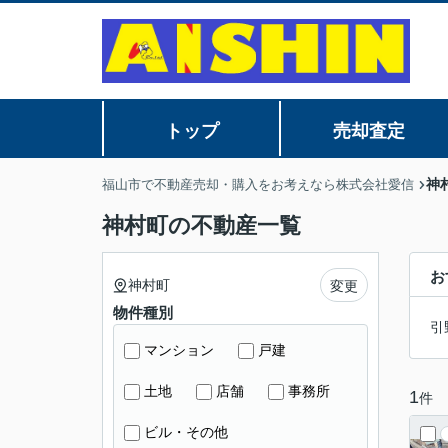
トップ
売却査定
神
福山市で不動産売却・購入をお考えなら株式会社愛信
神村町の不動産一覧
お
神村町
変更
物件種別
引
マンション
戸建
土地
店舗
事務所
1
件
ビル・その他