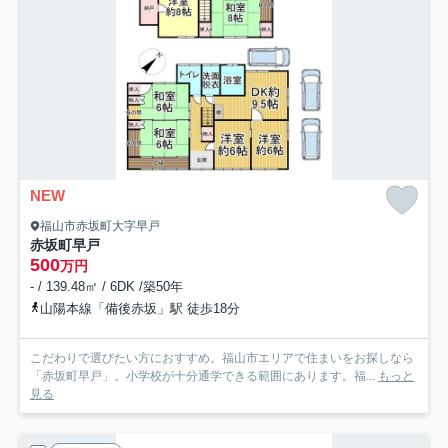
NEW
福山市赤坂町大字早戸
赤坂町早戸
500
万円
- / 139.48㎡ / 6DK /築50年
山陽本線「備後赤坂」駅 徒歩18分
こだわりで選びたい方におすすめ。福山市エリアで住まいをお探しなら
「赤坂町早戸」。小学校が十分通学できる範囲にあります。福...
もっと
見る