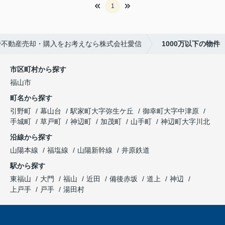
1
で不動産売却・購入をお考えなら株式会社愛信
1000万以下の物件
市区町村から探す
福山市
町名から探す
引野町
幕山台
駅家町大字弥生ケ丘
御幸町大字中津原
手城町
草戸町
神辺町
加茂町
山手町
神辺町大字川北
沿線から探す
山陽本線
福塩線
山陽新幹線
井原鉄道
駅から探す
東福山
大門
福山
近田
備後赤坂
道上
神辺
上戸手
戸手
湯田村