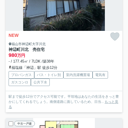
NEW
福山市神辺町大字川北
神辺町川北 売住宅
980
万円
- / 177.45㎡ / 7LDK /築38年
福塩線「神辺」駅 徒歩12分
プロパンガス
バス・トイレ別
室内洗濯機置場
電気有
ガスコンロ
公共下水
駅まで徒歩12分でアクセス可能です。平坦地はあなたの生活をきっと豊
かにしてくれるでしょう。南側道路に面しているため、日当...
もっと見
る
中古一戸建