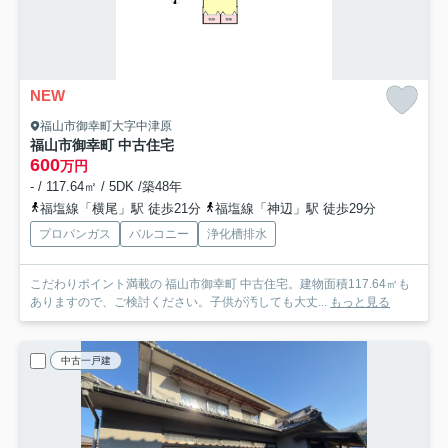
NEW
福山市御幸町大字中津原
福山市御幸町 中古住宅
600
万円
- / 117.64㎡ / 5DK /築48年
福塩線「横尾」駅 徒歩21分
福塩線「神辺」駅 徒歩29分
プロパンガス
バルコニー
浄化槽排水
こだわりポイント満載の 福山市御幸町 中古住宅。建物面積117.64㎡も
ありますので、ご検討ください。子供が汚しても大丈...
もっと見る
中古一戸建