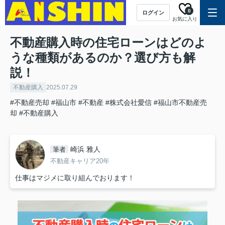
0
ログイン
お気に入り
不動産購入時の住宅ローンはどのよ
うな種類があるのか？選び方も解
説！
不動産購入
2025.07.29
#不動産売却
#福山市
#不動産
#株式会社愛信
#福山市不動産売
却
#不動産購入
崎浜 雅人
筆者
不動産キャリア20年
仕事はマジメに取り組んでおります！