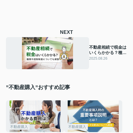
NEXT
不動産相続で税金は
いくらかかる？種類
や控除制度について
2025.08.26
も解説
”不動産購入”おすすめ記事
不動産購入
不動産購入