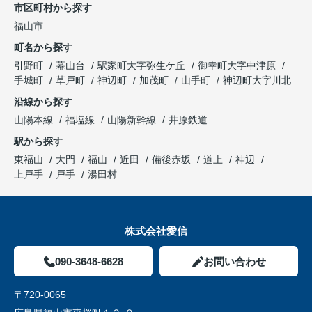
市区町村から探す
福山市
町名から探す
引野町
幕山台
駅家町大字弥生ケ丘
御幸町大字中津原
手城町
草戸町
神辺町
加茂町
山手町
神辺町大字川北
沿線から探す
山陽本線
福塩線
山陽新幹線
井原鉄道
駅から探す
東福山
大門
福山
近田
備後赤坂
道上
神辺
上戸手
戸手
湯田村
株式会社愛信
090-3648-6628
お問い合わせ
〒720-0065