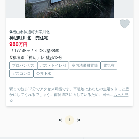
福山市神辺町大字川北
神辺町川北 売住宅
980
万円
- / 177.45㎡ / 7LDK /築38年
福塩線「神辺」駅 徒歩12分
プロパンガス
バス・トイレ別
室内洗濯機置場
電気有
ガスコンロ
公共下水
駅まで徒歩12分でアクセス可能です。平坦地はあなたの生活をきっと豊
かにしてくれるでしょう。南側道路に面しているため、日当...
もっと見
る
1