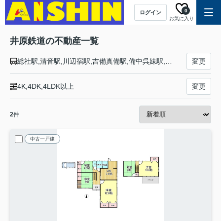
0
ログイン
お気に入り
井原鉄道の不動産一覧
総社駅,清音駅,川辺宿駅,吉備真備駅,備中呉妹駅,三谷駅,矢掛駅,小田駅,早雲の里荏原駅,井原駅,いずえ駅,子守唄の里高屋駅,御領駅,湯野駅,神辺駅
変更
4K,4DK,4LDK以上
変更
2
件
中古一戸建