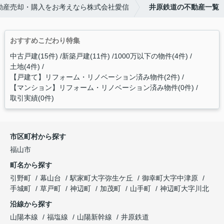
動産売却・購入をお考えなら株式会社愛信
井原鉄道の不動産一覧
おすすめこだわり特集
中古戸建(15件)
新築戸建(11件)
1000万以下の物件(4件)
土地(4件)
【戸建て】リフォーム・リノベーション済み物件(2件)
【マンション】リフォーム・リノベーション済み物件(0件)
取引実績(0件)
市区町村から探す
福山市
町名から探す
引野町
幕山台
駅家町大字弥生ケ丘
御幸町大字中津原
手城町
草戸町
神辺町
加茂町
山手町
神辺町大字川北
沿線から探す
山陽本線
福塩線
山陽新幹線
井原鉄道