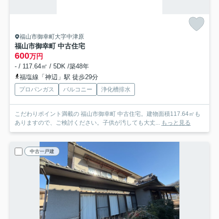
福山市御幸町大字中津原
福山市御幸町 中古住宅
600
万円
- / 117.64㎡ / 5DK /築48年
福塩線「神辺」駅 徒歩29分
プロパンガス
バルコニー
浄化槽排水
こだわりポイント満載の 福山市御幸町 中古住宅。建物面積117.64㎡も
ありますので、ご検討ください。子供が汚しても大丈...
もっと見る
中古一戸建