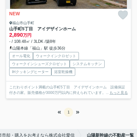
NEW
福山市山手町
山手町5丁目 アイデザインホーム
2,890
万円
- / 108.48㎡ / 3LDK /築8年
山陽本線「福山」駅 徒歩36分
オール電化
ウォークインクロゼット
ウォークインシューズクロゼット
システムキッチン
IHクッキングヒーター
浴室乾燥機
こだわりポイント満載の山手町5丁目 アイデザインホーム 設備保証
付きの家。販売価格が3000万円以内に抑えられています。...
もっと見る
1
産売却・購入をお考えなら株式会社愛信
山陽新幹線の不動産一覧