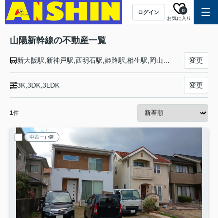
0
ログイン
お気に入り
山陽新幹線の不動産一覧
新大阪駅,新神戸駅,西明石駅,姫路駅,相生駅,岡山駅,新倉敷駅,福山駅,新尾道駅,三原駅,東広島駅,広島駅,新岩国駅,徳山駅,新山口駅,厚狭駅,新下関駅,小倉駅,博多駅
変更
3K,3DK,3LDK
変更
1
件
中古一戸建