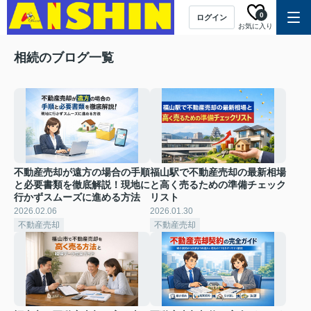
0
ログイン
お気に入り
相続のブログ一覧
不動産売却が遠方の場合の手順
福山駅で不動産売却の最新相場
と必要書類を徹底解説！現地に
と高く売るための準備チェック
行かずスムーズに進める方法
リスト
2026.02.06
2026.01.30
不動産売却
不動産売却