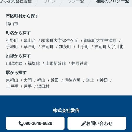
なら株式会社愛信
ブログ
タグ一覧
相続のブログ一覧
市区町村から探す
福山市
町名から探す
引野町
幕山台
駅家町大字弥生ケ丘
御幸町大字中津原
手城町
草戸町
神辺町
加茂町
山手町
神辺町大字川北
沿線から探す
山陽本線
福塩線
山陽新幹線
井原鉄道
駅から探す
東福山
大門
福山
近田
備後赤坂
道上
神辺
上戸手
戸手
湯田村
株式会社愛信
090-3648-6628
お問い合わせ