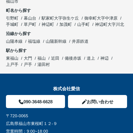
福山市
町名から探す
引野町
幕山台
駅家町大字弥生ケ丘
御幸町大字中津原
手城町
草戸町
神辺町
加茂町
山手町
神辺町大字川北
沿線から探す
山陽本線
福塩線
山陽新幹線
井原鉄道
駅から探す
東福山
大門
福山
近田
備後赤坂
道上
神辺
上戸手
戸手
湯田村
株式会社愛信
090-3648-6628
お問い合わせ
〒720-0065
広島県福山市東桜町１２-９
営業時間：
9:00~18:00