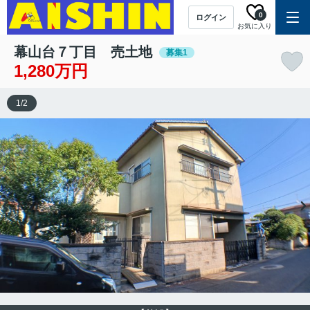
0
ログイン
お気に入り
幕山台７丁目 売土地
募集1
1,280万円
1
/
2