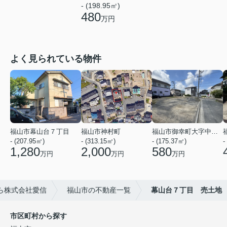
- (198.95㎡)
480
万円
よく見られている物件
福山市幕山台７丁目
福山市神村町
福山市御幸町大字中津原
- (207.95㎡)
- (313.15㎡)
- (175.37㎡)
-
1,280
2,000
580
万円
万円
万円
ら株式会社愛信
福山市の不動産一覧
幕山台７丁目 売土地
市区町村から探す