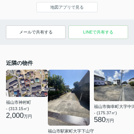
地図アプリで見る
メールで共有する
LINEで共有する
近隣の物件
福山市神村町
福山市御幸町大字中
- (313.15㎡)
- (175.37㎡)
2,000
万円
580
万円
福山市駅家町大字下山守