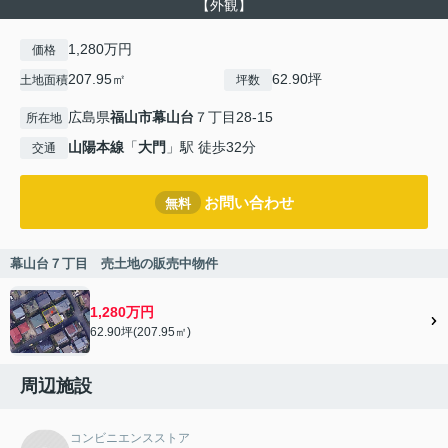
【外観】
1,280万円
価格
207.95㎡
62.90坪
土地面積
坪数
広島県
福山市
幕山台
７丁目28-15
所在地
山陽本線
「
大門
」駅 徒歩32分
交通
お問い合わせ
無料
幕山台７丁目 売土地の販売中物件
1,280万円
62.90坪(207.95㎡)
周辺施設
コンビニエンスストア