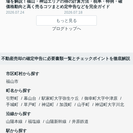
場を解説！福山・神辺エリアの
得の計算方法・税率・特例・確
価格動向と高く売るコツまとめ
定申告などを完全ガイド
2026.07.24
2026.07.18
もっと見る
ブログトップへ
不動産売却の確定申告に必要書類一覧とチェックポイントを徹底解説
市区町村から探す
福山市
町名から探す
引野町
幕山台
駅家町大字弥生ケ丘
御幸町大字中津原
手城町
草戸町
神辺町
加茂町
山手町
神辺町大字川北
沿線から探す
山陽本線
福塩線
山陽新幹線
井原鉄道
駅から探す