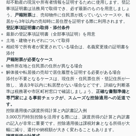
却不動産の現況や所有者情報を証明するために使用します。登記
事項証明書は法務局で取得でき、必ず最新のものを用意しましょ
う。
戸籍附票
は、売却物件に住民票が残っていないケースや、転
居から3年以内の売却時に居住歴を証明する際に利用されます。
登記事項証明書の取得・添付条件
最新の登記事項証明書（全部事項証明）を用意
土地・建物それぞれについて取得
相続等で所有者が変更されている場合は、名義変更後の証明書を
添付
戸籍附票が必要なケース
物件所在地と住民票の住所が異なる場合
解体後や転居後の売却で居住履歴を証明する必要がある場合
添付が不要となるケースは、現住所・住民票住所・登記住所が一
致し、過去3年以内に転居歴がない場合などです。詳細な判断基
準は税務署や市区町村窓口で確認しましょう。
正確な書類準備と
専門家による事前チェックが、スムーズな控除適用への近道で
す。
控除適用後の譲渡所得計算と内訳書記入例
3,000万円特別控除を活用する際には、譲渡所得の計算と内訳書
の記入が非常に重要です。控除適用後は課税対象となる所得が大
幅に減り、還付や納税額が大きく変わることもあります。