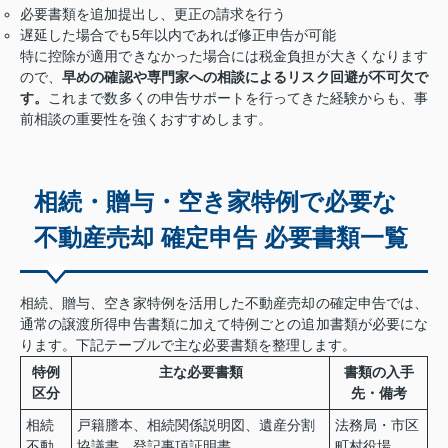
必要書類を追加提出し、更正の請求を行う
遅延した場合でも5年以内であれば修正申告が可能
特に控除が適用できなかった場合には税金負担が大きくなります
ので、
早めの確認や専門家への相談によるリスク回避が不可欠で
す。
これまで数多くの申告サポートを行ってきた経験からも、事
前相談の重要性を強くおすすめします。
相続・贈与・空き家特例で必要な
不動産売却 確定申告 必要書類一覧
相続、贈与、空き家特例を活用した不動産売却の確定申告では、
通常の譲渡所得申告書類に加えて特例ごとの追加書類が必要にな
ります。下記テーブルで主な必要書類を整理します。
特例
主な必要書類
書類の入手
区分
先・備考
相続
戸籍謄本、相続関係説明図、遺産分割
法務局・市区
不動
協議書、登記事項証明書
町村役場