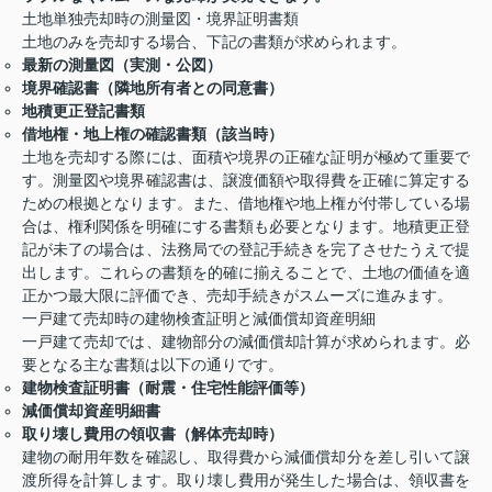
土地単独売却時の測量図・境界証明書類
土地のみを売却する場合、下記の書類が求められます。
最新の測量図（実測・公図）
境界確認書（隣地所有者との同意書）
地積更正登記書類
借地権・地上権の確認書類（該当時）
土地を売却する際には、面積や境界の正確な証明が極めて重要で
す。測量図や境界確認書は、譲渡価額や取得費を正確に算定する
ための根拠となります。また、借地権や地上権が付帯している場
合は、権利関係を明確にする書類も必要となります。地積更正登
記が未了の場合は、法務局での登記手続きを完了させたうえで提
出します。これらの書類を的確に揃えることで、土地の価値を適
正かつ最大限に評価でき、売却手続きがスムーズに進みます。
一戸建て売却時の建物検査証明と減価償却資産明細
一戸建て売却では、建物部分の減価償却計算が求められます。必
要となる主な書類は以下の通りです。
建物検査証明書（耐震・住宅性能評価等）
減価償却資産明細書
取り壊し費用の領収書（解体売却時）
建物の耐用年数を確認し、取得費から減価償却分を差し引いて譲
渡所得を計算します。取り壊し費用が発生した場合は、領収書を