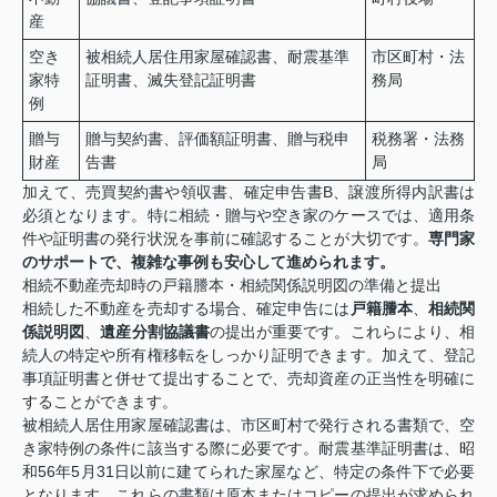
産
空き
被相続人居住用家屋確認書、耐震基準
市区町村・法
家特
証明書、滅失登記証明書
務局
例
贈与
贈与契約書、評価額証明書、贈与税申
税務署・法務
財産
告書
局
加えて、売買契約書や領収書、確定申告書B、譲渡所得内訳書は
必須となります。特に相続・贈与や空き家のケースでは、適用条
件や証明書の発行状況を事前に確認することが大切です。
専門家
のサポートで、複雑な事例も安心して進められます。
相続不動産売却時の戸籍謄本・相続関係説明図の準備と提出
相続した不動産を売却する場合、確定申告には
戸籍謄本
、
相続関
係説明図
、
遺産分割協議書
の提出が重要です。これらにより、相
続人の特定や所有権移転をしっかり証明できます。加えて、登記
事項証明書と併せて提出することで、売却資産の正当性を明確に
することができます。
被相続人居住用家屋確認書は、市区町村で発行される書類で、空
き家特例の条件に該当する際に必要です。耐震基準証明書は、昭
和56年5月31日以前に建てられた家屋など、特定の条件下で必要
となります。これらの書類は原本またはコピーの提出が求められ