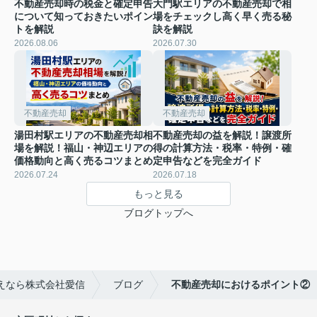
不動産売却時の税金と確定申告
大門駅エリアの不動産売却で相
について知っておきたいポイン
場をチェックし高く早く売る秘
トを解説
訣を解説
2026.08.06
2026.07.30
不動産売却
不動産売却
湯田村駅エリアの不動産売却相
不動産売却の益を解説！譲渡所
場を解説！福山・神辺エリアの
得の計算方法・税率・特例・確
価格動向と高く売るコツまとめ
定申告などを完全ガイド
2026.07.24
2026.07.18
もっと見る
ブログトップへ
えなら株式会社愛信
ブログ
不動産売却におけるポイント②