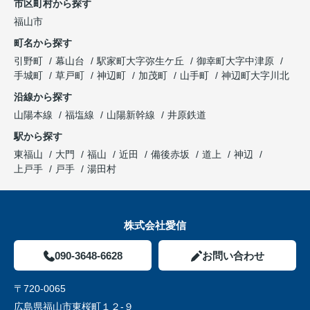
市区町村から探す
福山市
町名から探す
引野町
幕山台
駅家町大字弥生ケ丘
御幸町大字中津原
手城町
草戸町
神辺町
加茂町
山手町
神辺町大字川北
沿線から探す
山陽本線
福塩線
山陽新幹線
井原鉄道
駅から探す
東福山
大門
福山
近田
備後赤坂
道上
神辺
上戸手
戸手
湯田村
株式会社愛信
090-3648-6628
お問い合わせ
〒720-0065
広島県福山市東桜町１２-９