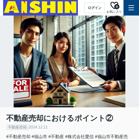
0
ログイン
お気に入り
不動産売却におけるポイント②
不動産売却
2024.12.21
#不動産売却
#福山市
#不動産
#株式会社愛信
#福山市不動産売