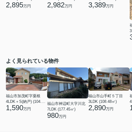
2,895
2,982
3,389
万円
万円
万円
3
よく見られている物件
福山市加茂町字粟根
福山市山手町５丁目
4LDK＋S(納戸) (104.74㎡)
3LDK (108.48㎡)
4
福山市神辺町大字川北
1,590
2,890
万円
万円
7LDK (177.45㎡)
980
万円