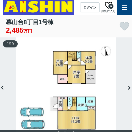
0
ログイン
お気に入り
幕山台8丁目1号棟
2,485
万円
1
/
19