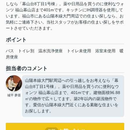
しなら「幕山台8丁目1号棟」。薬や日用品を買うのに便利なウォ
ンツ 福山幕山店まで401mです。キッチンにIH調理器を使用して
います。福山市にある山陽本線大門周辺での住まい探しなら、お
気軽にご連絡下さい。当社スタッフがお客様の住まい探しをサポ
ートさせていただきます。
ポイント
バス
トイレ別
温水洗浄便座
トイレ未使用
浴室未使用
暖
房便座
担当者のコメント
山陽本線大門駅周辺への引っ越しをお考えなら「幕
山台8丁目1号棟」。薬や日用品を買うのに便利なウ
ォンツ 福山幕山店まで、401mです。建物面積96.88
城平 夢亜
㎡の物件で広々してます。築2年以内の築浅物件で
す。愛信が山陽本線大門近くにある素敵な住まいを
お探しします。