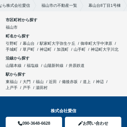
なら株式会社愛信
福山市の不動産一覧
幕山台8丁目1号棟
市区町村から探す
福山市
町名から探す
引野町
幕山台
駅家町大字弥生ケ丘
御幸町大字中津原
手城町
草戸町
神辺町
加茂町
山手町
神辺町大字川北
沿線から探す
山陽本線
福塩線
山陽新幹線
井原鉄道
駅から探す
東福山
大門
福山
近田
備後赤坂
道上
神辺
上戸手
戸手
湯田村
株式会社愛信
090-3648-6628
お問い合わせ