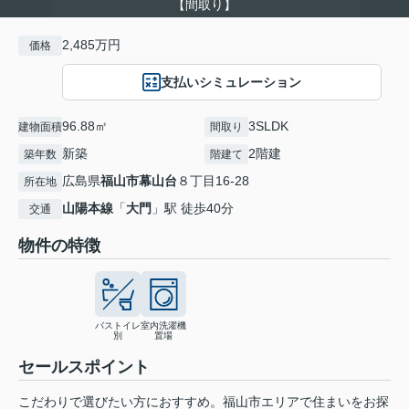
【間取り】
2,485万円
価格
支払いシミュレーション
96.88㎡
3SLDK
建物面積
間取り
新築
2階建
築年数
階建て
広島県
福山市
幕山台
８丁目16-28
所在地
山陽本線
「
大門
」駅 徒歩40分
交通
物件の特徴
バストイレ
室内洗濯機
別
置場
セールスポイント
こだわりで選びたい方におすすめ。福山市エリアで住まいをお探