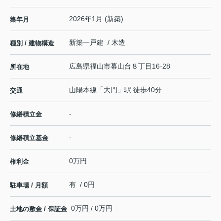
2026年1月 (新築)
築年月
新築一戸建 / 木造
種別 / 建物構造
広島県
福山市
幕山台
８丁目16-28
所在地
山陽本線
「
大門
」駅 徒歩40分
交通
-
修繕積立金
-
修繕積立基金
0万円
権利金
有 / 0円
駐車場 / 月額
0万円 / 0万円
土地の敷金 / 保証金