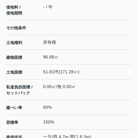
- / 年
借地料 /
借地期間
その他条件
所有権
土地権利
96.88㎡
建物面積
51.81坪(171.28㎡)
土地面積
0.00㎡/無 0.00㎡
私道負担面積 /
セットバック
60%
建ぺい率
150%
容積率
一方(西 4.7m 間口 8.3m)
接道状況