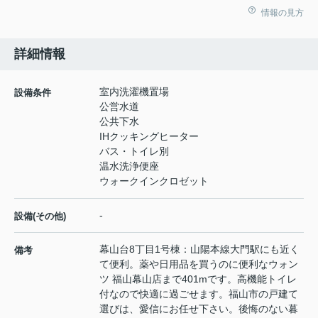
情報の見方
詳細情報
室内洗濯機置場
設備条件
公営水道
公共下水
IHクッキングヒーター
バス・トイレ別
温水洗浄便座
ウォークインクロゼット
-
設備(その他)
幕山台8丁目1号棟：山陽本線大門駅にも近く
備考
て便利。薬や日用品を買うのに便利なウォン
ツ 福山幕山店まで401mです。高機能トイレ
付なので快適に過ごせます。福山市の戸建て
選びは、愛信にお任せ下さい。後悔のない暮