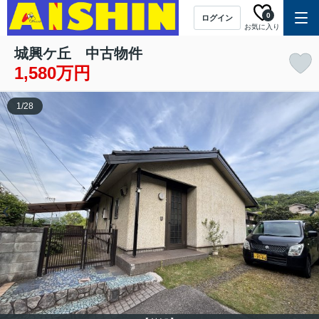
0
ログイン
お気に入り
城興ケ丘 中古物件
1,580万円
1
/
28