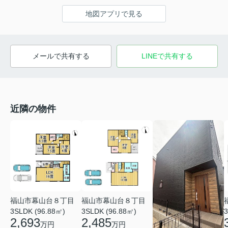
地図アプリで見る
メールで共有する
LINEで共有する
近隣の物件
福山市幕山台８丁目
福山市幕山台８丁目
3SLDK (96.88㎡)
3SLDK (96.88㎡)
3
2,693
2,485
万円
万円