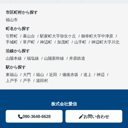
市区町村から探す
福山市
町名から探す
引野町
幕山台
駅家町大字弥生ケ丘
御幸町大字中津原
手城町
草戸町
神辺町
加茂町
山手町
神辺町大字川北
沿線から探す
山陽本線
福塩線
山陽新幹線
井原鉄道
駅から探す
東福山
大門
福山
近田
備後赤坂
道上
神辺
上戸手
戸手
湯田村
株式会社愛信
090-3648-6628
お問い合わせ