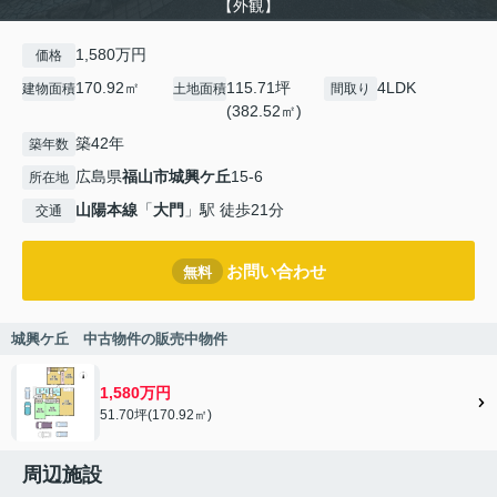
【外観】
1,580万円
価格
170.92㎡
115.71坪
4LDK
建物面積
土地面積
間取り
(382.52㎡)
築42年
築年数
広島県
福山市
城興ケ丘
15-6
所在地
山陽本線
「
大門
」駅 徒歩21分
交通
お問い合わせ
無料
城興ケ丘 中古物件の販売中物件
1,580万円
51.70坪(170.92㎡)
周辺施設