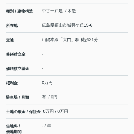
中古一戸建 / 木造
種別 / 建物構造
広島県
福山市
城興ケ丘
15-6
所在地
山陽本線
「
大門
」駅 徒歩21分
交通
-
修繕積立金
-
修繕積立基金
0万円
権利金
有 / 0円
駐車場 / 月額
0万円 / 0万円
土地の敷金 / 保証金
- / 年
借地料 /
借地期間