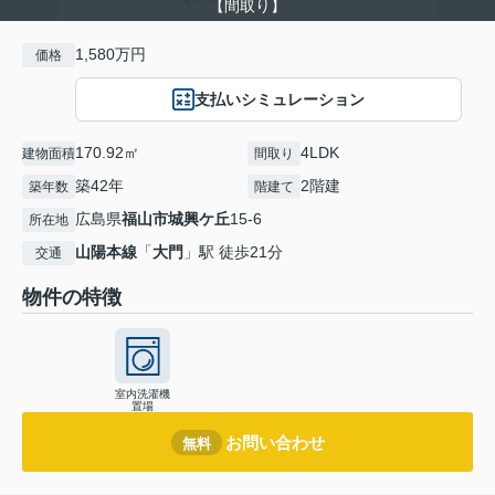
【間取り】
1,580万円
価格
支払いシミュレーション
170.92㎡
4LDK
建物面積
間取り
築42年
2階建
築年数
階建て
広島県
福山市
城興ケ丘
15-6
所在地
山陽本線
「
大門
」駅 徒歩21分
交通
物件の特徴
室内洗濯機
置場
お問い合わせ
無料