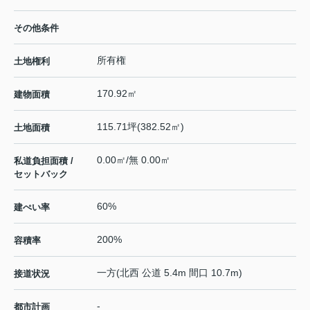
その他条件
所有権
土地権利
170.92㎡
建物面積
115.71坪(382.52㎡)
土地面積
0.00㎡/無 0.00㎡
私道負担面積 /
セットバック
60%
建ぺい率
200%
容積率
一方(北西 公道 5.4m 間口 10.7m)
接道状況
-
都市計画