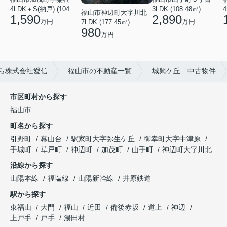
4LDK＋S(納戸) (104.74㎡)
3LDK (108.48㎡)
4
福山市神辺町大字川北
1,590
2,890
万円
万円
7LDK (177.45㎡)
980
万円
ら株式会社愛信
福山市の不動産一覧
城興ケ丘 中古物件
市区町村から探す
福山市
町名から探す
引野町
幕山台
駅家町大字弥生ケ丘
御幸町大字中津原
手城町
草戸町
神辺町
加茂町
山手町
神辺町大字川北
沿線から探す
山陽本線
福塩線
山陽新幹線
井原鉄道
駅から探す
東福山
大門
福山
近田
備後赤坂
道上
神辺
上戸手
戸手
湯田村