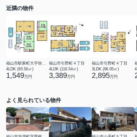
近隣の物件
福山市駅家町大字弥生ケ丘
福山市引野町４丁目
福山市引野町４丁目
4LDK (93.56㎡)
4LDK (116.54㎡)
3LDK (96.05㎡)
4
1,549
3,389
2,895
万円
万円
万円
よく見られている物件
福山市加茂町字粟根
福山市山手町５丁目