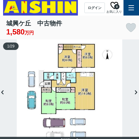
0
ログイン
お気に入り
城興ケ丘 中古物件
1,580
万円
1
/
29