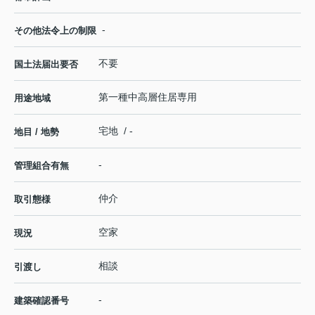
-
その他法令上の制限
不要
国土法届出要否
第一種中高層住居専用
用途地域
宅地 / -
地目 / 地勢
-
管理組合有無
仲介
取引態様
空家
現況
相談
引渡し
-
建築確認番号