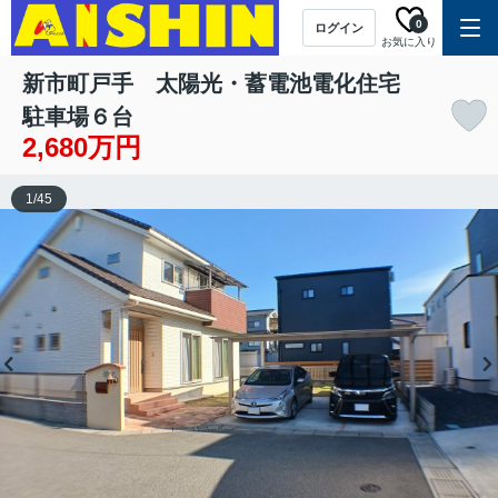
0
ログイン
お気に入り
新市町戸手 太陽光・蓄電池電化住宅
駐車場６台
2,680万円
1
/
45