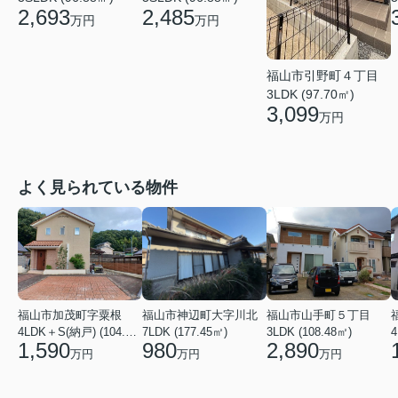
2,693
2,485
万円
万円
福山市引野町４丁目
3LDK (97.70㎡)
3,099
万円
よく見られている物件
福山市加茂町字粟根
福山市神辺町大字川北
福山市山手町５丁目
4LDK＋S(納戸) (104.74㎡)
7LDK (177.45㎡)
3LDK (108.48㎡)
4
1,590
980
2,890
万円
万円
万円