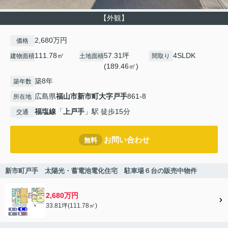
【外観】
2,680万円
価格
111.78㎡
57.31坪
4SLDK
建物面積
土地面積
間取り
(189.46㎡)
築8年
築年数
広島県
福山市
新市町大字戸手
861-8
所在地
福塩線
「
上戸手
」駅 徒歩15分
交通
お問い合わせ
無料
新市町戸手 太陽光・蓄電池電化住宅 駐車場６台の販売中物件
2,680万円
33.81坪(111.78㎡)