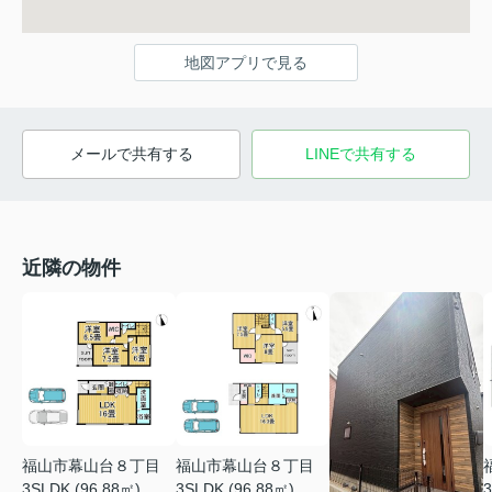
地図アプリで見る
メールで共有する
LINEで共有する
近隣の物件
福山市幕山台８丁目
福山市幕山台８丁目
3SLDK (96.88㎡)
3SLDK (96.88㎡)
3