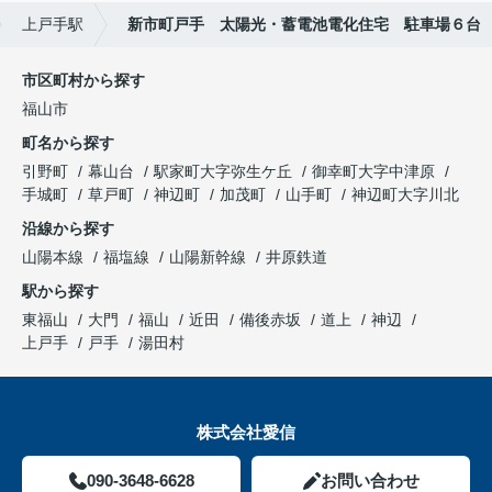
上戸手駅
新市町戸手 太陽光・蓄電池電化住宅 駐車場６台
市区町村から探す
福山市
町名から探す
引野町
幕山台
駅家町大字弥生ケ丘
御幸町大字中津原
手城町
草戸町
神辺町
加茂町
山手町
神辺町大字川北
沿線から探す
山陽本線
福塩線
山陽新幹線
井原鉄道
駅から探す
東福山
大門
福山
近田
備後赤坂
道上
神辺
上戸手
戸手
湯田村
株式会社愛信
090-3648-6628
お問い合わせ