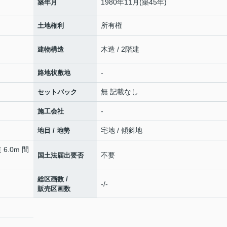
1980年11月(築45年)
築年月
所有権
土地権利
木造 / 2階建
建物構造
-
路地状敷地
無 記載なし
セットバック
-
施工会社
宅地 / 傾斜地
地目 / 地勢
 6.0m 間
不要
国土法届出要否
総区画数 /
-/-
販売区画数