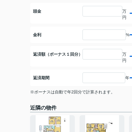
頭金
万
円
金利
%
返済額（ボーナス１回分）
万
円
返済期間
年
※ボーナスは自動で年2回分で計算されます。
近隣の物件