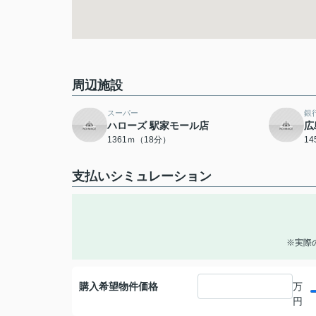
周辺施設
スーパー
銀
ハローズ 駅家モール店
広
1361ｍ（18分）
1
支払いシミュレーション
※実際
購入希望物件価格
万
円