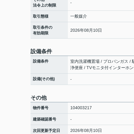
-
法令上の制限
一般媒介
取引態様
取引条件の
2026年08月10日
有効期限
設備条件
設備条件
室内洗濯機置場 / プロパンガス / 駐
浄便座 / TVモニタ付インターホン 
設備(その他)
-
その他
104003217
物件番号
-
建築確認番号
2026年08月10日
次回更新予定日