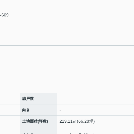
-609
-
総戸数
-
向き
219.11㎡(66.28坪)
土地面積(坪数)