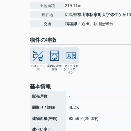
219.11㎡
土地面積
広島県
福山市
駅家町大字弥生ケ丘
10
所在地
福塩線
「
近田
」駅 徒歩9分
交通
物件の特徴
バストイレ
室内洗濯機
TVモニタ付
別
置場
きインター
ホン
基本情報
-
販売戸数
4LDK
間取り / 詳細
93.56㎡(28.3坪)
建物面積(坪数)
建ぺい率 /