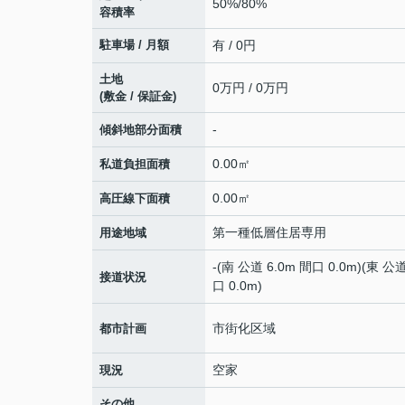
50%/80%
容積率
駐車場 / 月額
有 / 0円
土地
0万円 / 0万円
(敷金 / 保証金)
-
傾斜地部分面積
0.00㎡
私道負担面積
0.00㎡
高圧線下面積
第一種低層住居専用
用途地域
-(南 公道 6.0m 間口 0.0m)(東 公道
接道状況
口 0.0m)
市街化区域
都市計画
空家
現況
その他