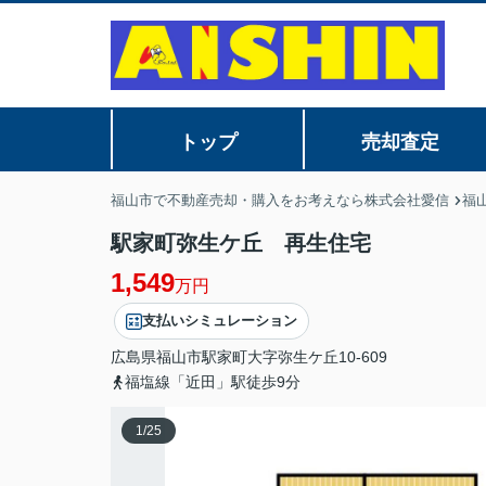
トップ
売却査定
福山市で不動産売却・購入をお考えなら株式会社愛信
福
駅家町弥生ケ丘 再生住宅
1,549
万円
支払いシミュレーション
広島県
福山市
駅家町大字弥生ケ丘
10-609
福塩線「近田」駅徒歩9分
1
/
25