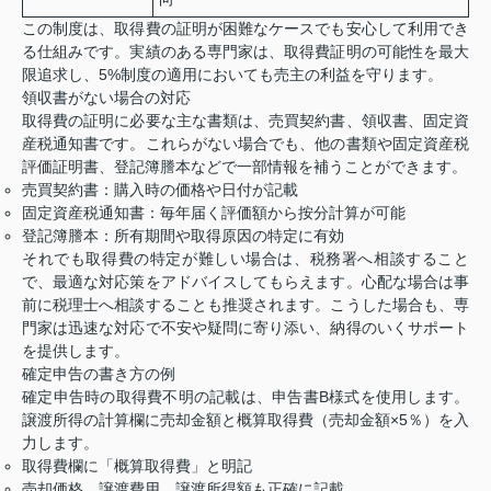
この制度は、取得費の証明が困難なケースでも安心して利用でき
る仕組みです。実績のある専門家は、取得費証明の可能性を最大
限追求し、5%制度の適用においても売主の利益を守ります。
領収書がない場合の対応
取得費の証明に必要な主な書類は、売買契約書、領収書、固定資
産税通知書です。これらがない場合でも、他の書類や固定資産税
評価証明書、登記簿謄本などで一部情報を補うことができます。
売買契約書：購入時の価格や日付が記載
固定資産税通知書：毎年届く評価額から按分計算が可能
登記簿謄本：所有期間や取得原因の特定に有効
それでも取得費の特定が難しい場合は、税務署へ相談すること
で、最適な対応策をアドバイスしてもらえます。心配な場合は事
前に税理士へ相談することも推奨されます。こうした場合も、専
門家は迅速な対応で不安や疑問に寄り添い、納得のいくサポート
を提供します。
確定申告の書き方の例
確定申告時の取得費不明の記載は、申告書B様式を使用します。
譲渡所得の計算欄に売却金額と概算取得費（売却金額×5％）を入
力します。
取得費欄に「概算取得費」と明記
売却価格、譲渡費用、譲渡所得額も正確に記載