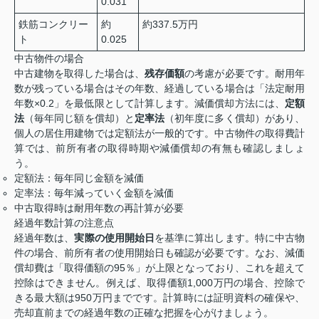
0.031
鉄筋コンクリー
約
約337.5万円
ト
0.025
中古物件の場合
中古建物を取得した場合は、
残存価額
の考慮が必要です。耐用年
数が残っている場合はその年数、経過している場合は「法定耐用
年数×0.2」を最低限として計算します。減価償却方法には、
定額
法
（毎年同じ額を償却）と
定率法
（初年度に多く償却）があり、
個人の居住用建物では定額法が一般的です。中古物件の取得費計
算では、前所有者の取得時期や減価償却の有無も確認しましょ
う。
定額法：毎年同じ金額を減価
定率法：毎年減っていく金額を減価
中古取得時は耐用年数の再計算が必要
経過年数計算の注意点
経過年数は、
実際の使用開始日
を基準に算出します。特に中古物
件の場合、前所有者の使用開始日も確認が必要です。なお、減価
償却費は「取得価額の95％」が上限となっており、これを超えて
控除はできません。例えば、取得価額1,000万円の場合、控除で
きる最大額は950万円までです。計算時には証明資料の確保や、
売却直前までの経過年数の正確な把握を心がけましょう。