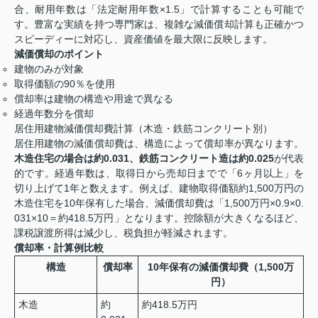
合、耐用年数は「法定耐用年数×1.5」で計算することも可能で
す。豊富な実績を持つ専門家は、複雑な減価償却計算も正確かつ
スピーディーに対応し、資産価値を最大限に反映します。
減価償却のポイント
建物のみが対象
取得価額の90％を使用
償却率は建物の構造や用途で異なる
経過年数分を償却
居住用建物減価償却費計算（木造・鉄筋コンクリート別）
居住用建物の減価償却費は、構造によって償却率が異なります。
木造住宅の場合は約0.031、鉄筋コンクリート造は約0.025
が代表
的です。経過年数は、取得日から売却日までで「6ヶ月以上」を
切り上げて1年と数えます。例えば、建物取得価額約1,500万円の
木造住宅を10年保有した場合、減価償却費は「1,500万円×0.9×0.
031×10＝約418.5万円」となります。控除額が大きくなるほど、
課税譲渡所得は減少し、税負担が軽減されます。
償却率・計算例比較
構造
償却率
10年保有の減価償却費（1,500万
円）
木造
約
約418.5万円