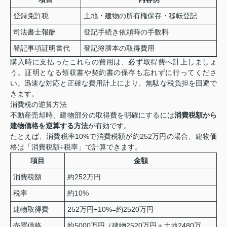
登録免許税
土地・建物の所有権保存・移転登記
司法書士報酬
登記手続き依頼時の手数料
登記事項証明書代
登記簿謄本の取得費用
購入時に支払ったこれらの費用は、必ず取得費へ計上しましょ
う。証明となる領収書や契約書の保存も忘れずに行ってくださ
い。迅速な対応と正確な費用計上により、無駄な税負担を回避で
きます。
消費税の逆算方法
不動産売却時、建物部分の取得費を明確にするには
消費税額から
建物価格を逆算する方法
が有効です。
たとえば、消費税率10%で消費税額が約252万円の場合、建物価
格は「消費税額÷税率」で計算できます。
項目
金額
消費税額
約252万円
税率
約10%
建物取得費
252万円÷10%=約2520万円
売買価格
約5000万円（建物2520万円＋土地2480万