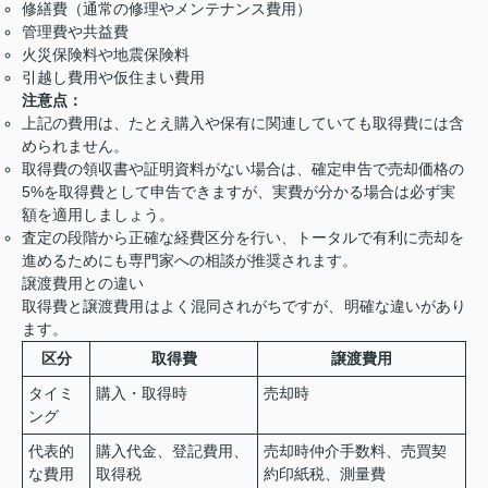
修繕費（通常の修理やメンテナンス費用）
管理費や共益費
火災保険料や地震保険料
引越し費用や仮住まい費用
注意点：
上記の費用は、たとえ購入や保有に関連していても取得費には含
められません。
取得費の領収書や証明資料がない場合は、確定申告で売却価格の
5%を取得費として申告できますが、実費が分かる場合は必ず実
額を適用しましょう。
査定の段階から正確な経費区分を行い、トータルで有利に売却を
進めるためにも専門家への相談が推奨されます。
譲渡費用との違い
取得費と譲渡費用はよく混同されがちですが、明確な違いがあり
ます。
区分
取得費
譲渡費用
タイミ
購入・取得時
売却時
ング
代表的
購入代金、登記費用、
売却時仲介手数料、売買契
な費用
取得税
約印紙税、測量費