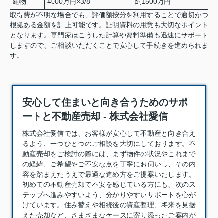
建物
4000万円×3/8
約1500万円
取得費が不明な場合でも、評価額按分を利用することで適切かつ
根拠ある金額を計上可能です。証明資料の用意も大切なポイント
となります。専門家はこうした計算や資料準備も迅速にサポート
しますので、ご相談いただくことで安心して手続きを進められま
す。
安心して住まいと向き合うためのサポ
ートと不動産売却 - 株式会社愛信
株式会社愛信では、お客様が安心して不動産と向き合え
るよう、一つひとつのご相談を大切にしております。
不
動産売却
をご検討の際には、まず物件の状況やこれまで
の経緯、ご希望やご不安な点を丁寧にお伺いし、その内
容を踏まえたうえで最適な進め方をご提案いたします。
初めての不動産売却で不安を感じている方にも、次のス
テップへ進みやすいよう、分かりやすいサポートを心が
けています。住み替えや相続後の資産整理、将来を見据
えた売却など、さまざまなケースに寄り添ったご案内が