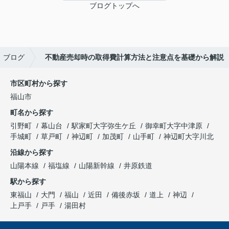
ブログトップへ
ブログ
不動産売却時の取得費計算方法と注意点を基礎から解説
市区町村から探す
福山市
町名から探す
引野町
幕山台
駅家町大字弥生ケ丘
御幸町大字中津原
手城町
草戸町
神辺町
加茂町
山手町
神辺町大字川北
沿線から探す
山陽本線
福塩線
山陽新幹線
井原鉄道
駅から探す
東福山
大門
福山
近田
備後赤坂
道上
神辺
上戸手
戸手
湯田村