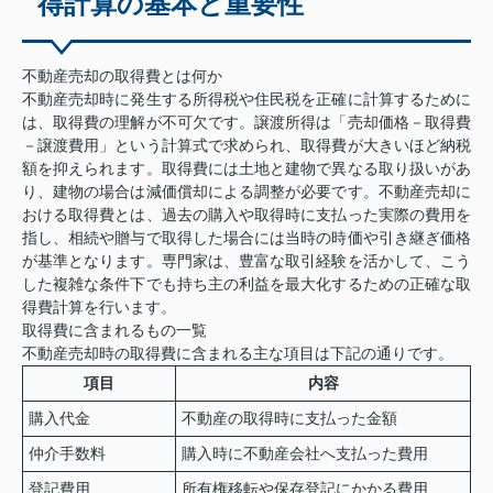
得計算の基本と重要性
不動産売却の取得費とは何か
不動産売却時に発生する所得税や住民税を正確に計算するために
は、取得費の理解が不可欠です。譲渡所得は「売却価格－取得費
－譲渡費用」という計算式で求められ、取得費が大きいほど納税
額を抑えられます。取得費には土地と建物で異なる取り扱いがあ
り、建物の場合は減価償却による調整が必要です。不動産売却に
おける取得費とは、過去の購入や取得時に支払った実際の費用を
指し、相続や贈与で取得した場合には当時の時価や引き継ぎ価格
が基準となります。専門家は、豊富な取引経験を活かして、こう
した複雑な条件下でも持ち主の利益を最大化するための正確な取
得費計算を行います。
取得費に含まれるもの一覧
不動産売却時の取得費に含まれる主な項目は下記の通りです。
項目
内容
購入代金
不動産の取得時に支払った金額
仲介手数料
購入時に不動産会社へ支払った費用
登記費用
所有権移転や保存登記にかかる費用