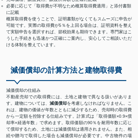
必要に応じて「取得費が不明なため概算取得費適用」と添付書類
に記載
概算取得費を使うことで、証明書類がなくてもスムーズに申告が
可能です。実際の取得費が5％を上回る場合は、証明資料を整え
て実額申告を選択すれば、節税効果も期待できます。専門家はこ
うした手続きも迅速かつ正確にご案内し、安心してご相談いただ
ける体制を整えています。
減価償却の計算方法と建物取得費
減価償却の仕組み
不動産売却での取得費には、土地と建物で異なる扱いがありま
す。建物については、
減価償却
を考慮しなければなりません。こ
れは、建物の価値が年数とともに減少するため、売却時の取得費
から一定額を控除する仕組みです。計算式は「取得価額×0.9×償
却率×経過年数」で求めます。取得価額の90％を耐用年数に応じ
て償却するため、土地には減価償却は適用されません。また、相
続や贈与で取得した場合も減価償却が必要です。中古物件の場