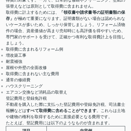
得費の対象です。一方で、日常的な修繕やクリーニング、壁紙の
張替えなどは原則として取得費に含まれません。
取得費に計上するためには、
「領収書や請求書等の証明書類の保
存」
が極めて重要になります。証明書類がない場合は認められな
いケースが多いため、しっかり保管しましょう。リフォーム済物
件の場合、資産価値が高まり売却時にも高評価を得やすいため、
専門家のサポートを受けて、正確かつ有利な取得費計上を目指し
ましょう。
取得費に含まれるリフォーム例
増改築工事
耐震補強
屋根や外壁の全面改修
取得費に含まれない主な費用
通常の修繕費
ハウスクリーニング
エアコン交換など消耗品の取替え
登記費用と登録免許税
不動産を購入した際に支払った登記費用や登録免許税、司法書士
報酬などは
すべて取得費に含めることができます
。これらは土地
や建物の権利を取得するために直接必要となる費用です。
たとえば、登記費用には以下のようなものが含まれます。
項目
内容例