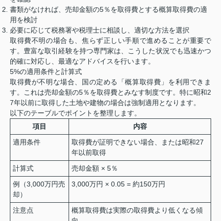
書類がなければ、売却金額の5％を取得費とする概算取得費の適
用を検討
必要に応じて税務署や税理士に相談し、適切な方法を選択
取得費不明の場合も、焦らず正しい手順で進めることが重要で
す。豊富な取引経験を持つ専門家は、こうした状況でも迅速かつ
的確に対応し、最適なアドバイスを行います。
5%の適用条件と計算式
取得費が不明な場合、国の定める「概算取得費」を利用できま
す。これは売却金額の5％を取得費とみなす制度です。特に昭和2
7年以前に取得した土地や建物の場合は強制適用となります。
以下のテーブルでポイントを整理します。
項目
内容
適用条件
取得費が証明できない場合、または昭和27
年以前取得
計算式
売却金額 × 5％
例（3,000万円売
3,000万円 × 0.05 = 約150万円
却）
注意点
概算取得費は実際の取得費より低くなる傾
向