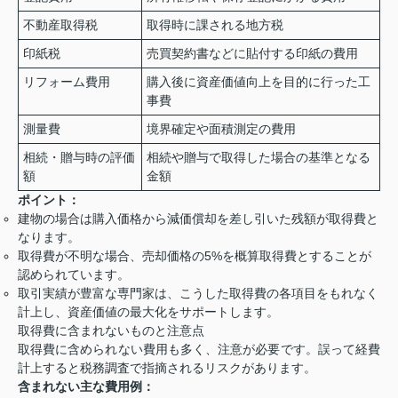
不動産取得税
取得時に課される地方税
印紙税
売買契約書などに貼付する印紙の費用
リフォーム費用
購入後に資産価値向上を目的に行った工
事費
測量費
境界確定や面積測定の費用
相続・贈与時の評価
相続や贈与で取得した場合の基準となる
額
金額
ポイント：
建物の場合は購入価格から減価償却を差し引いた残額が取得費と
なります。
取得費が不明な場合、売却価格の5%を概算取得費とすることが
認められています。
取引実績が豊富な専門家は、こうした取得費の各項目をもれなく
計上し、資産価値の最大化をサポートします。
取得費に含まれないものと注意点
取得費に含められない費用も多く、注意が必要です。誤って経費
計上すると税務調査で指摘されるリスクがあります。
含まれない主な費用例：