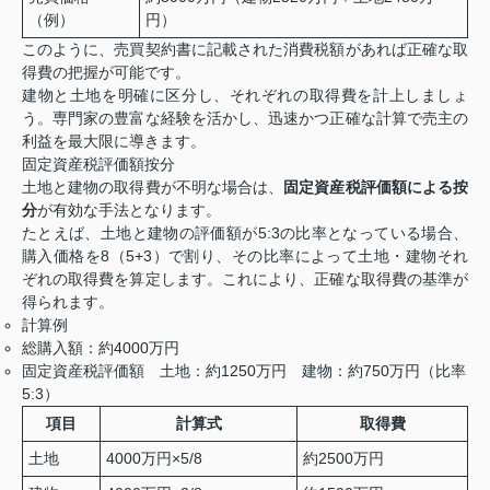
（例）
円）
このように、売買契約書に記載された消費税額があれば正確な取
得費の把握が可能です。
建物と土地を明確に区分し、それぞれの取得費を計上しましょ
う。専門家の豊富な経験を活かし、迅速かつ正確な計算で売主の
利益を最大限に導きます。
固定資産税評価額按分
土地と建物の取得費が不明な場合は、
固定資産税評価額による按
分
が有効な手法となります。
たとえば、土地と建物の評価額が5:3の比率となっている場合、
購入価格を8（5+3）で割り、その比率によって土地・建物それ
ぞれの取得費を算定します。これにより、正確な取得費の基準が
得られます。
計算例
総購入額：約4000万円
固定資産税評価額 土地：約1250万円 建物：約750万円（比率
5:3）
項目
計算式
取得費
土地
4000万円×5/8
約2500万円