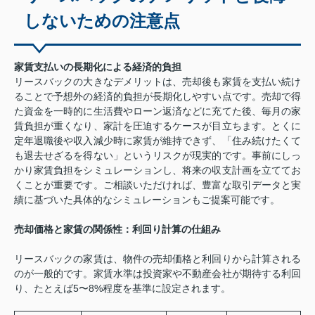
しないための注意点
家賃支払いの長期化による経済的負担
リースバックの大きなデメリットは、売却後も家賃を支払い続け
ることで予想外の経済的負担が長期化しやすい点です。売却で得
た資金を一時的に生活費やローン返済などに充てた後、毎月の家
賃負担が重くなり、家計を圧迫するケースが目立ちます。とくに
定年退職後や収入減少時に家賃が維持できず、「住み続けたくて
も退去せざるを得ない」というリスクが現実的です。事前にしっ
かり家賃負担をシミュレーションし、将来の収支計画を立ててお
くことが重要です。ご相談いただければ、豊富な取引データと実
績に基づいた具体的なシミュレーションもご提案可能です。
売却価格と家賃の関係性：利回り計算の仕組み
リースバックの家賃は、物件の売却価格と利回りから計算される
のが一般的です。家賃水準は投資家や不動産会社が期待する利回
り、たとえば5〜8%程度を基準に設定されます。