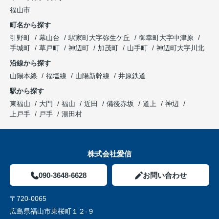
福山市
町名から探す
引野町
幕山台
駅家町大字弥生ケ丘
御幸町大字中津原
手城町
草戸町
神辺町
加茂町
山手町
神辺町大字川北
沿線から探す
山陽本線
福塩線
山陽新幹線
井原鉄道
駅から探す
東福山
大門
福山
近田
備後赤坂
道上
神辺
上戸手
戸手
湯田村
株式会社愛信
090-3648-6628
お問い合わせ
〒720-0065
広島県福山市東桜町１２-９