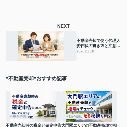
NEXT
不動産売却で使う代理人
委任状の書き方と注意点
｜有効な作成方法・必要
2026.02.18
書類・トラブル回避ガイ
ド
”不動産売却”おすすめ記事
不動産売却
不動産売却
不動産売却時の税金と確定申告
大門駅エリアの不動産売却で相