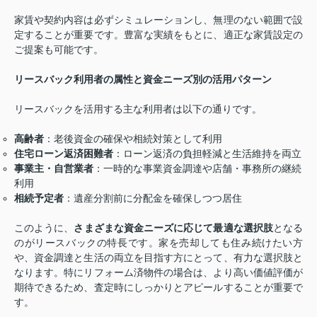
家賃や契約内容は必ずシミュレーションし、無理のない範囲で設
定することが重要です。豊富な実績をもとに、適正な家賃設定の
ご提案も可能です。
リースバック利用者の属性と資金ニーズ別の活用パターン
リースバックを活用する主な利用者は以下の通りです。
高齢者
：老後資金の確保や相続対策として利用
住宅ローン返済困難者
：ローン返済の負担軽減と生活維持を両立
事業主・自営業者
：一時的な事業資金調達や店舗・事務所の継続
利用
相続予定者
：遺産分割前に分配金を確保しつつ居住
このように、
さまざまな資金ニーズに応じて最適な選択肢
となる
のがリースバックの特長です。家を売却しても住み続けたい方
や、資金調達と生活の両立を目指す方にとって、有力な選択肢と
なります。特にリフォーム済物件の場合は、より高い価値評価が
期待できるため、査定時にしっかりとアピールすることが重要で
す。