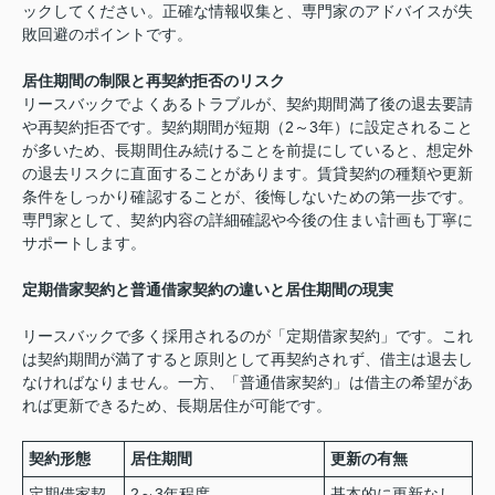
ックしてください。正確な情報収集と、専門家のアドバイスが失
敗回避のポイントです。
居住期間の制限と再契約拒否のリスク
リースバックでよくあるトラブルが、契約期間満了後の退去要請
や再契約拒否です。契約期間が短期（2～3年）に設定されること
が多いため、長期間住み続けることを前提にしていると、想定外
の退去リスクに直面することがあります。賃貸契約の種類や更新
条件をしっかり確認することが、後悔しないための第一歩です。
専門家として、契約内容の詳細確認や今後の住まい計画も丁寧に
サポートします。
定期借家契約と普通借家契約の違いと居住期間の現実
リースバックで多く採用されるのが「定期借家契約」です。これ
は契約期間が満了すると原則として再契約されず、借主は退去し
なければなりません。一方、「普通借家契約」は借主の希望があ
れば更新できるため、長期居住が可能です。
契約形態
居住期間
更新の有無
定期借家契
2～3年程度
基本的に更新なし