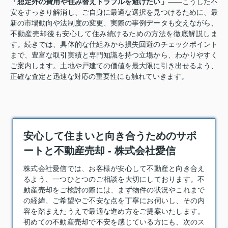
「想定外の費用や住み替えトラブルを避けたい」
――こうした不
安をすっきり解消し、ご自身に最適な選択を見つけるために、最
新の市場動向や法制度の変更、実際の事例データも交えながら、
不動産売却後も安心して住み続けるための方法を徹底解説しま
す。続きでは、具体的な仕組みから損失回避のチェックポイント
まで、豊富な取引実績と専門知識を持つ立場から、わかりやすく
ご案内します。土地や戸建ての価値を最大限に引き出せるよう、
正確な査定と迅速な対応の重要性にも触れていきます。
安心して住まいと向き合うためのサポ
ートと不動産売却 - 株式会社愛信
株式会社愛信では、お客様が安心して不動産と向き合え
るよう、一つひとつのご相談を大切にしております。
不
動産売却
をご検討の際には、まず物件の状況やこれまで
の経緯、ご希望やご不安な点を丁寧にお伺いし、その内
容を踏まえたうえで最適な進め方をご提案いたします。
初めての不動産売却で不安を感じている方にも、次のス