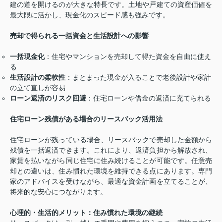
建の道を開けるのが大きな特長です。土地や戸建ての資産価値を
最大限に活かし、現金化のスピード感も強みです。
売却で得られる一括資金と生活設計への影響
一括現金化
：住宅やマンションを売却して得た資金を自由に使え
る
生活設計の柔軟性
：まとまった現金が入ることで老後設計や家計
の立て直しが容易
ローン返済のリスク回避
：住宅ローンや借金の返済に充てられる
住宅ローン残債がある場合のリースバック活用法
住宅ローンが残っている場合、リースバックで売却した金額から
残債を一括返済できます。これにより、返済負担から解放され、
家賃を払いながら同じ住宅に住み続けることが可能です。任意売
却との違いは、住み慣れた環境を維持できる点にあります。専門
家のアドバイスを受けながら、最適な資金計画を立てることが、
将来的な安心につながります。
心理的・生活的メリット：住み慣れた環境の継続