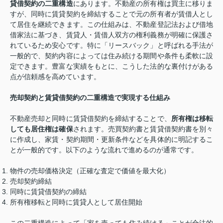
貸借契約の二重構造
にあります。不動産の所有権は買主に移りま
すが、同時に賃貸契約を締結することで元の所有者が賃借人とし
て居住を継続できます。この仕組みは、不動産登記法および借地
借家法に基づき、賃貸人・賃借人双方の権利義務が明確に保護さ
れているため安心です。特に「リースバック」と呼ばれる手法が
一般的で、契約内容によっては住み続ける期間や条件も柔軟に設
定できます。豊富な実績をもとに、こうした法的な裏付けがある
点が信頼感を高めています。
売却契約と賃貸借契約の二重構造で実現する仕組み
不動産売却と同時に賃貸借契約を締結することで、
所有権は移転
しても居住権は確保
されます。売買契約書と賃貸借契約書を別々
に作成し、家賃・契約期間・更新条件などを具体的に明記するこ
とが一般的です。以下のような流れで進めるのが通常です。
物件の売却価格決定（正確な査定で価値を最大化）
売却契約締結
同時に賃貸借契約の締結
所有権移転と同時に賃貸人として居住開始