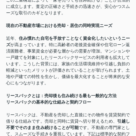
この二重構造によって「家を売っても住み続ける」ことが合法的
に成立します。査定の正確さと手続きの迅速さが、安心かつスム
ーズな取引のカギとなります。
現在の不動産市場における売却・居住の同時実現ニーズ
近年、
住み慣れた自宅を手放すことなく資金化したいというニー
ズ
が高まっています。特に高齢者の老後資金確保や住宅ローン返
済困難者、事業資金が必要な層からの需要が増加。マンションや
一戸建てを対象にしたリースバックサービスの利用者も拡大して
います。こうした背景には、家族の生活環境維持や引越し負担の
軽減といったメリットが評価されていることが挙げられます。土
地や戸建ての特性を生かし、価値を最大化することが将来的な安
心にもつながります。
リースバックとは：売却後も住み続ける最も一般的な方法
リースバックの基本的な仕組みと契約フロー
リースバックは、不動産を売却した直後にその物件を賃貸契約で
借りる仕組みです。売却と同時に賃貸へ切り替えるため、
引越し
不要でそのまま住み続けることが可能
です。不動産の専門家とし
て、スムーズな手続きを重視しています。下記は標準的な契約フ