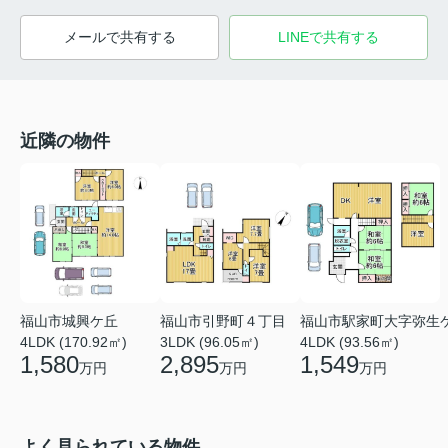
メールで共有する
LINEで共有する
近隣の物件
福山市城興ケ丘
福山市引野町４丁目
福山市駅家町大字弥生
4LDK (170.92㎡)
3LDK (96.05㎡)
4LDK (93.56㎡)
1,580
2,895
1,549
万円
万円
万円
よく見られている物件