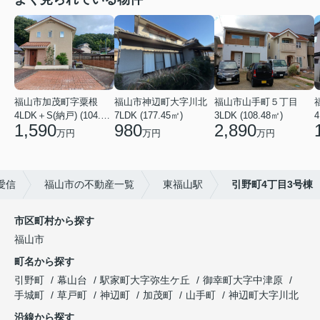
福山市加茂町字粟根
福山市神辺町大字川北
福山市山手町５丁目
4LDK＋S(納戸) (104.74㎡)
7LDK (177.45㎡)
3LDK (108.48㎡)
4
1,590
980
2,890
万円
万円
万円
愛信
福山市の不動産一覧
東福山駅
引野町4丁目3号棟
市区町村から探す
福山市
町名から探す
引野町
幕山台
駅家町大字弥生ケ丘
御幸町大字中津原
手城町
草戸町
神辺町
加茂町
山手町
神辺町大字川北
沿線から探す