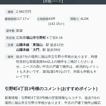
【外観パース】
2,982万円
価格
117.17㎡
43坪
4LDK
建物面積
土地面積
間取り
(142.15㎡)
新築
築年数
広島県
福山市
引野町
４丁目6-16
所在地
山陽本線
「
東福山
」駅 徒歩12分
交通
山陽本線
「
大門
」駅 徒歩39分
徒歩7分の場所に福山市立引野小学校があります。利便
備考
性良好な前面道路6m以上の物件をご検討くださいま
せ。ニーズの高い中古の戸建て物件は、経済的なメリッ
トも大きいです。築浅(築1年)なので、内装も外観もキ
レイです。
引野町4丁目3号棟のコメント(おすすめポイント)
新着情報：引野町4丁目3号棟の空室情報ならコチラ。徒歩7分の
場所に福山市立引野小学校があります。中古の戸建て物件は幅広