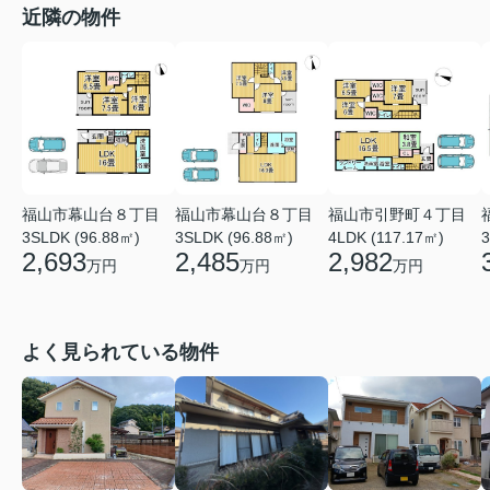
近隣の物件
福山市幕山台８丁目
福山市幕山台８丁目
福山市引野町４丁目
3SLDK (96.88㎡)
3SLDK (96.88㎡)
4LDK (117.17㎡)
3
2,693
2,485
2,982
万円
万円
万円
よく見られている物件