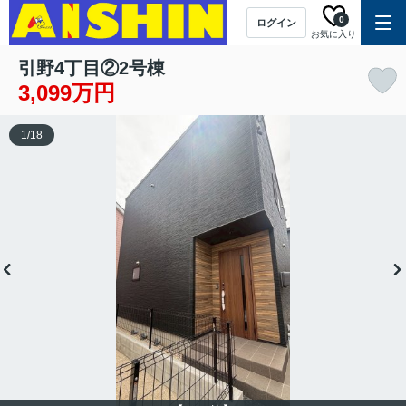
0
ログイン
お気に入り
引野4丁目②2号棟
3,099万円
1
/
18