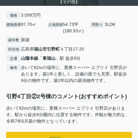
【その他】
3,099万円
価格
97.70㎡
54.73坪
3LDK
建物面積
土地面積
間取り
(180.93㎡)
新築
築年数
広島県
福山市
引野町
４丁目17-20
所在地
山陽本線
「
東福山
」駅 徒歩9分
交通
歩いて82mの場所に、業務スーパー エブリイ 引野店が
備考
あります。築1年と新しく、設備の面でも充実。駅徒歩
9分の物件です。築2年以内の築浅物件です。
引野4丁目②2号棟のコメント(おすすめポイント)
歩いて82mの場所に、業務スーパー エブリイ 引野店がありま
す。駅から徒歩9分圏内に位置する物件です。外観が魅力的な、
令和7年6月築の物件となっています。