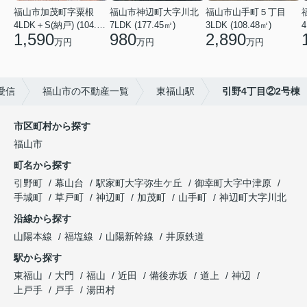
福山市加茂町字粟根
福山市神辺町大字川北
福山市山手町５丁目
4LDK＋S(納戸) (104.74㎡)
7LDK (177.45㎡)
3LDK (108.48㎡)
4
1,590
980
2,890
万円
万円
万円
愛信
福山市の不動産一覧
東福山駅
引野4丁目②2号棟
市区町村から探す
福山市
町名から探す
引野町
幕山台
駅家町大字弥生ケ丘
御幸町大字中津原
手城町
草戸町
神辺町
加茂町
山手町
神辺町大字川北
沿線から探す
山陽本線
福塩線
山陽新幹線
井原鉄道
駅から探す
東福山
大門
福山
近田
備後赤坂
道上
神辺
上戸手
戸手
湯田村