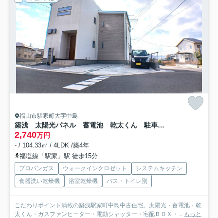
福山市駅家町大字中島
築浅 太陽光パネル 蓄電池 乾太くん 駐車場４台 ガスファンヒーター 電動シャッター
2,740
万円
- / 104.33㎡ / 4LDK /築4年
福塩線「駅家」駅 徒歩15分
プロパンガス
ウォークインクロゼット
システムキッチン
食器洗い乾燥機
浴室乾燥機
バス・トイレ別
こだわりポイント満載の築浅駅家町中島中古住宅。太陽光・蓄電池・乾
太くん・ガスファンヒーター・電動シャッター・宅配ＢＯＸ・...
もっと