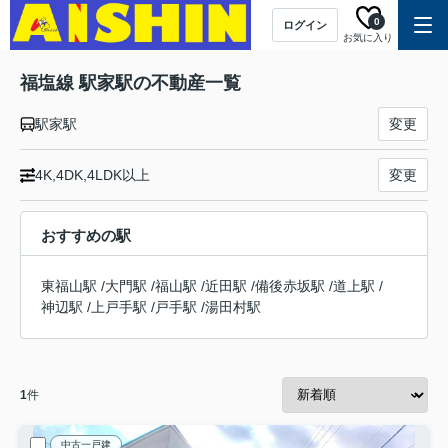
0
ログイン
お気に入り
福塩線 駅家駅の不動産一覧
駅家駅
変更
4K,4DK,4LDK以上
変更
おすすめの駅
東福山駅
/
大門駅
/
福山駅
/
近田駅
/
備後赤坂駅
/
道上駅
/
神辺駅
/
上戸手駅
/
戸手駅
/
湯田村駅
1
件
中古一戸建