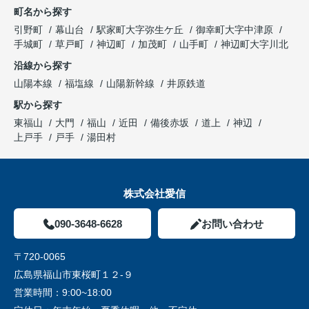
町名から探す
引野町
幕山台
駅家町大字弥生ケ丘
御幸町大字中津原
手城町
草戸町
神辺町
加茂町
山手町
神辺町大字川北
沿線から探す
山陽本線
福塩線
山陽新幹線
井原鉄道
駅から探す
東福山
大門
福山
近田
備後赤坂
道上
神辺
上戸手
戸手
湯田村
株式会社愛信
090-3648-6628
お問い合わせ
〒720-0065
広島県福山市東桜町１２-９
営業時間：
9:00~18:00