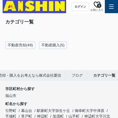
0
ログイン
お気に入り
カテゴリ一覧
不動産売却(49)
不動産購入(5)
売却・購入をお考えなら株式会社愛信
ブログ
カテゴリ一覧
市区町村から探す
福山市
町名から探す
引野町
幕山台
駅家町大字弥生ケ丘
御幸町大字中津原
手城町
草戸町
神辺町
加茂町
山手町
神辺町大字川北