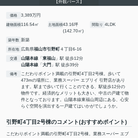
【外観パース】
3,389万円
価格
116.54㎡
43.16坪
4LDK
建物面積
土地面積
間取り
(142.70㎡)
新築
築年数
広島県
福山市
引野町
４丁目6-16
所在地
山陽本線
「
東福山
」駅 徒歩12分
交通
山陽本線
「
大門
」駅 徒歩39分
こだわりポイント満載の引野町4丁目2号棟。歩いて
備考
473mの場所に、業務スーパー エブリイ 引野店があり
ます。駅まで歩いて行くことのできる、駅徒歩12分の
物件です。経済的なメリットも大きい、中古の戸建て物
件となっております。山陽本線東福山周辺にある、心安
らぐ空間を演出する一戸建てはいかがでしょうか。
引野町4丁目2号棟のコメント(おすすめポイント)
こだわりポイント満載の引野町4丁目2号棟。業務スーパー エブ