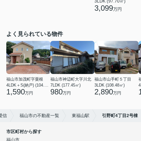
3LDK (97.70㎡)
3,099
万円
よく見られている物件
福山市加茂町字粟根
福山市神辺町大字川北
福山市山手町５丁目
4LDK＋S(納戸) (104.74㎡)
7LDK (177.45㎡)
3LDK (108.48㎡)
4
1,590
980
2,890
万円
万円
万円
愛信
福山市の不動産一覧
東福山駅
引野町4丁目2号棟
市区町村から探す
福山市