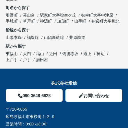
町名から探す
引野町
幕山台
駅家町大字弥生ケ丘
御幸町大字中津原
手城町
草戸町
神辺町
加茂町
山手町
神辺町大字川北
沿線から探す
山陽本線
福塩線
山陽新幹線
井原鉄道
駅から探す
東福山
大門
福山
近田
備後赤坂
道上
神辺
上戸手
戸手
湯田村
株式会社愛信
090-3648-6628
お問い合わせ
〒720-0065
広島県福山市東桜町１２-９
営業時間：
9:00~18:00