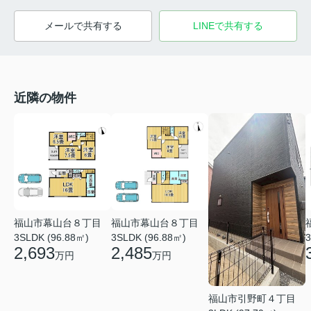
メールで共有する
LINEで共有する
近隣の物件
福山市幕山台８丁目
福山市幕山台８丁目
3SLDK (96.88㎡)
3SLDK (96.88㎡)
3
2,693
2,485
万円
万円
福山市引野町４丁目