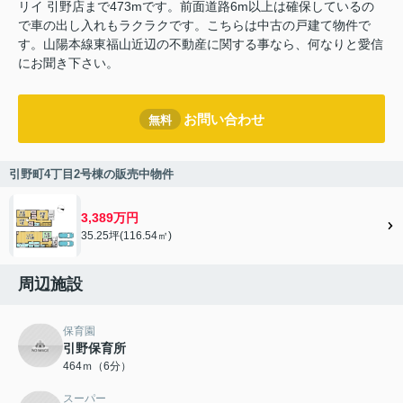
リイ 引野店まで473mです。前面道路6m以上は確保しているの
で車の出し入れもラクラクです。こちらは中古の戸建て物件で
す。山陽本線東福山近辺の不動産に関する事なら、何なりと愛信
にお聞き下さい。
お問い合わせ
無料
引野町4丁目2号棟の販売中物件
3,389万円
35.25坪(116.54㎡)
周辺施設
保育園
引野保育所
464ｍ（6分）
スーパー