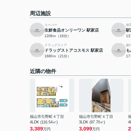
周辺施設
スーパー
保
生鮮食品オンリーワン 駅家店
駅
1208ｍ（16分）
1
ドラッグストア
銀
ドラッグストアコスモス 駅家店
も
1680ｍ（21分）
1
近隣の物件
福山市引野町４丁目
福山市引野町４丁目
4LDK (116.54㎡)
3LDK (97.70㎡)
4
3,389
3,099
2
万円
万円