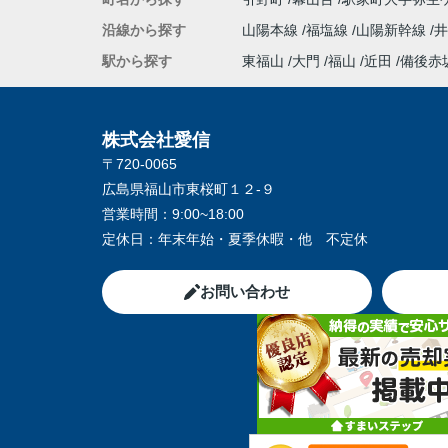
沿線から探す
山陽本線
福塩線
山陽新幹線
井
駅から探す
東福山
大門
福山
近田
備後赤
株式会社愛信
〒720-0065
広島県福山市東桜町１２-９
営業時間：
9:00~18:00
定休日：
年末年始・夏季休暇・他 不定休
お問い合わせ