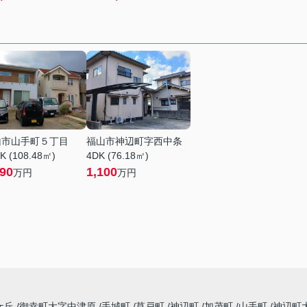
山市山手町５丁目
福山市神辺町字西中条
K (108.48㎡)
4DK (76.18㎡)
890
1,100
万円
万円
ケ丘
御幸町大字中津原
手城町
草戸町
神辺町
加茂町
山手町
神辺町