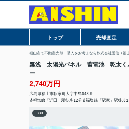
トップ
売却査定
福山市で不動産売却・購入をお考えなら株式会社愛信
福
築浅 太陽光パネル 蓄電池 乾太く
ー
2,740万円
広島県
福山市
駅家町大字中島
648-9
福塩線「近田」駅徒歩12分
福塩線「駅家」駅徒歩1
1
/
39