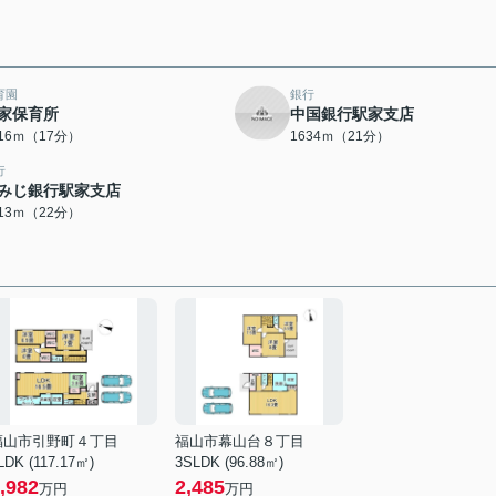
育園
銀行
家保育所
中国銀行駅家支店
316ｍ（17分）
1634ｍ（21分）
行
みじ銀行駅家支店
713ｍ（22分）
福山市引野町４丁目
福山市幕山台８丁目
LDK (117.17㎡)
3SLDK (96.88㎡)
,982
2,485
万円
万円