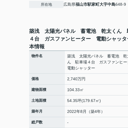
広島県
福山市
駅家町大字中島
648-9
所在地
築浅 太陽光パネル 蓄電池 乾太くん 
４台 ガスファンヒーター 電動シャッタ
本情報
物件名
築浅 太陽光パネル 蓄電池 乾
ん 駐車場４台 ガスファンヒ
電動シャッター
価格
2,740万円
建物面積
104.33㎡
土地面積
54.35坪(179.67㎡)
築年月
2022年8月（築4年）
総戸数
-