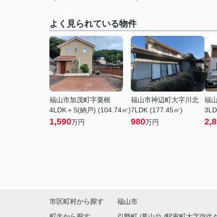
よく見られている物件
福山市加茂町字粟根
福山市神辺町大字川北
福
4LDK＋S(納戸) (104.74㎡)
7LDK (177.45㎡)
3LD
1,590
980
2,
万円
万円
市区町村から探す
福山市
町名から探す
引野町
幕山台
駅家町大字弥生