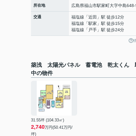
所在地
広島県
福山市
駅家町大字中島
648-
交通
福塩線
「
近田
」駅 徒歩12分
福塩線
「
駅家
」駅 徒歩15分
福塩線
「
戸手
」駅 徒歩24分
築浅 太陽光パネル 蓄電池 乾太くん 
中の物件
31.55坪 (104.33㎡)
2,740
万円(50.41万円/
坪)