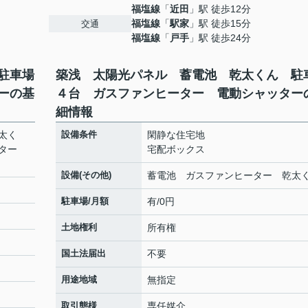
福塩線
「
近田
」駅 徒歩12分
福塩線
「
駅家
」駅 徒歩15分
交通
福塩線
「
戸手
」駅 徒歩24分
駐車場
築浅 太陽光パネル 蓄電池 乾太くん 駐
ーの基
４台 ガスファンヒーター 電動シャッター
細情報
太く
設備条件
閑静な住宅地
ーター
宅配ボックス
設備(その他)
蓄電池 ガスファンヒーター 乾太
駐車場/月額
有/0円
土地権利
所有権
国土法届出
不要
用途地域
無指定
取引態様
専任媒介